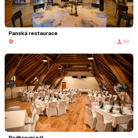
Panská restaurace
150
Podkrovní sál