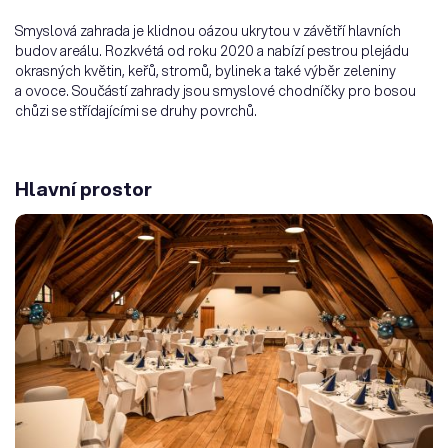
Smyslová zahrada je klidnou oázou ukrytou v závětří hlavních
budov areálu. Rozkvétá od roku 2020 a nabízí pestrou plejádu
okrasných květin, keřů, stromů, bylinek a také výběr zeleniny
a ovoce. Součástí zahrady jsou smyslové chodníčky pro bosou
chůzi se střídajícími se druhy povrchů.
Hlavní prostor