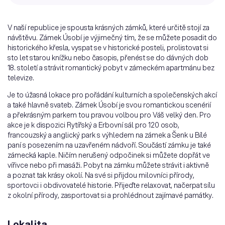
V naší republice je spousta krásných zámků, které určitě stojí za
návštěvu. Zámek Úsobí je výjimečný tím, že se můžete posadit do
historického křesla, vyspat se v historické posteli, prolistovat si
sto let starou knížku nebo časopis, přenést se do dávných dob
18. století a strávit romantický pobyt v zámeckém apartmánu bez
televize.
Je to úžasná lokace pro pořádání kulturních a společenských akcí
a také hlavně svateb. Zámek Úsobí je svou romantickou scenérií
a překrásným parkem tou pravou volbou pro Váš velký den. Pro
akce je k dispozici Rytířský a Erbovní sál pro 120 osob,
francouzský a anglický park s výhledem na zámek a Šenk u Bílé
paní s posezením na uzavřeném nádvoří. Součástí zámku je také
zámecká kaple. Ničím nerušený odpočinek si můžete dopřát ve
vířivce nebo při masáži. Pobyt na zámku můžete strávit i aktivně
a poznat tak krásy okolí. Na své si přijdou milovníci přírody,
sportovci i obdivovatelé historie. Přijeďte relaxovat, načerpat sílu
z okolní přírody, zasportovat si a prohlédnout zajímavé památky.
Lokalita