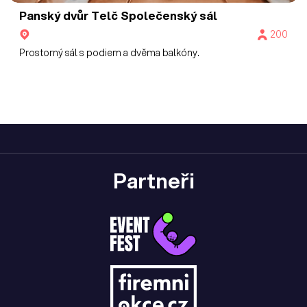
Panský dvůr Telč
Společenský sál
200
Prostorný sál s podiem a dvěma balkóny.
Partneři