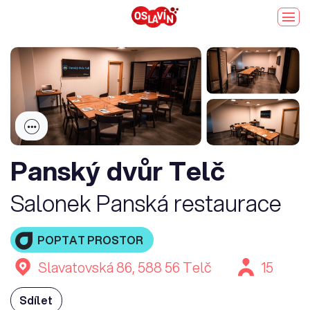
Panský dvůr Telč
Salonek Panská restaurace
POPTAT PROSTOR
Slavatovská 86, 588 56 Telč
15
Sdílet