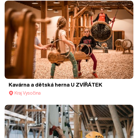
Kavárna a dětská herna U ZVÍŘÁTEK
Kraj Vysočina