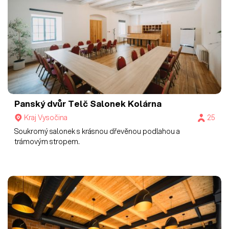
Panský dvůr Telč
Salonek Kolárna
Kraj Vysočina
25
Soukromý salonek s krásnou dřevěnou podlahou a
trámovým stropem.