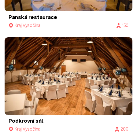
Panská restaurace
Kraj Vysočina
150
Podkrovní sál
Kraj Vysočina
200