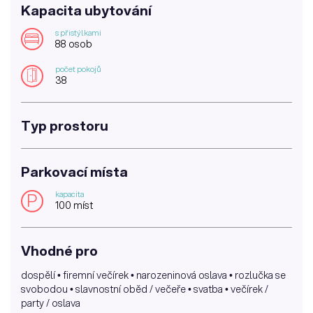
Kapacita ubytování
s přistýlkami
88 osob
počet pokojů
38
Typ prostoru
Parkovací místa
kapacita
P
100 míst
Vhodné pro
dospělí • firemní večírek • narozeninová oslava • rozlučka se
svobodou • slavnostní oběd / večeře • svatba • večírek /
party / oslava