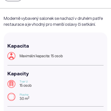
Moderně vybavený salonek se nachazí v druhém patře
restaurace a je vhodný pro menší oslavy či setkání.
Kapacita
Maximální kapacita: 15 osob
Kapacity
Tvar U
15 osob
Plocha
2
30 m