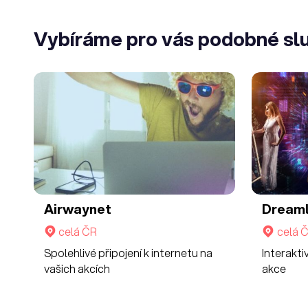
Vybíráme pro vás podobné sl
Airwaynet
Dream
celá ČR
celá 
Spolehlivé připojení k internetu na
Interakti
vašich akcích
akce