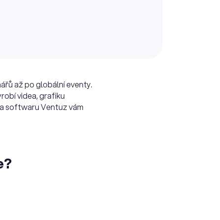
ářů až po globální eventy.
yrobí videa, grafiku
en a softwaru Ventuz vám
e?