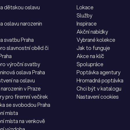
na dětskou oslavu
Lokace
Služby
na oslavu narozenin
Inspirace
Akční nabídky
na svatbu Praha
Vybrané kolekce
ro slavnostní oběd či
Jak to funguje
 Praha
Akce na klíč
pro výroční svatby
Spolupráce
ninová oslava Praha
Poptávka agentury
tvení na oslavu
Hromadná poptávka
 narozenin v Praze
Chci být v katalogu
y pro firemní večírek
Nastavení cookies
ka se svobodou Praha
ní místa
ní místa na venkově
ní výzdoba