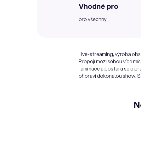
Vhodné pro
pro všechny
Live-streaming, výroba obsa
Propojí mezi sebou více míst
i animace a postará se o pr
připraví dokonalou show. S 
N