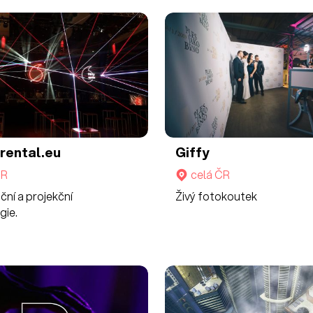
rental.eu
Giffy
ČR
celá ČR
ční a projekční
Živý fotokoutek
gie.