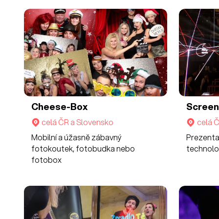
Cheese-Box
Screen
celá ČR a Slovensko
celá 
Mobilní a úžasně zábavný
Prezenta
fotokoutek, fotobudka nebo
technolo
fotobox