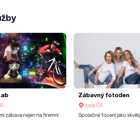
užby
lab
Zábavný fotoden
ČR
celá ČR
vní zábava nejen na firemní
Společné focení jako skvěl