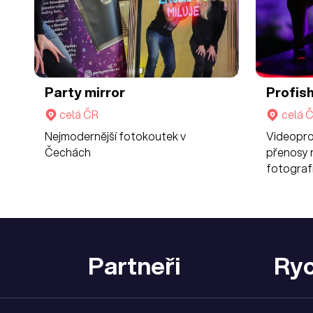
Party mirror
Profis
celá ČR
celá 
Nejmodernější fotokoutek v
Videoprod
Čechách
přenosy n
fotografi
Partneři
Ryc