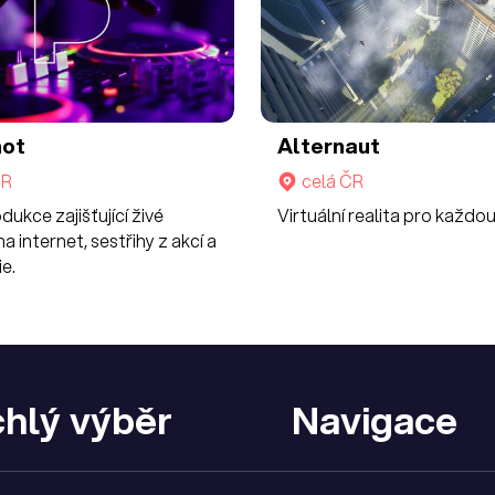
hot
Alternaut
ČR
celá ČR
ukce zajišťující živé
Virtuální realita pro každou
a internet, sestřihy z akcí a
e.
hlý výběr
Navigace