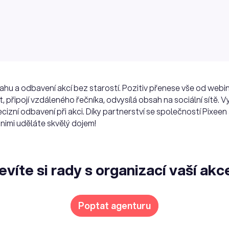
hu a odbavení akcí bez starostí. Pozitiv přenese vše od webin
, připojí vzdáleného řečníka, odvysílá obsah na sociální sítě. V
ecizní odbavení při akci. Díky partnerství se společností Pixe
nimi uděláte skvělý dojem!
evíte si rady s organizací vaší akc
Poptat agenturu