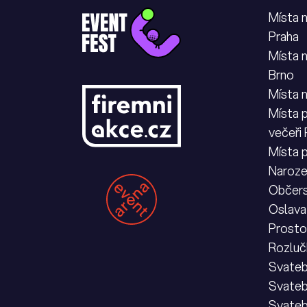
Místa 
Praha
Místa 
Brno
Místa 
Místa p
večeři
Místa 
Naroze
Občers
Oslava
Prostor
Rozluč
Svateb
Svateb
Svateb