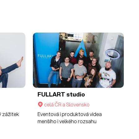
FULLART studio
celá ČR a Slovensko
ý zážitek
Eventová i produktová videa
menšího i velkého rozsahu