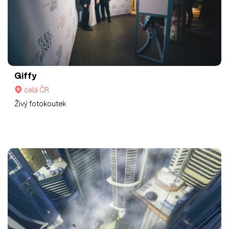
Giffy
celá ČR
Živý fotokoutek