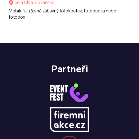
celá ČR a Slovensko
Mobilní a úžasně zábavný fotokoutek, fotobudka nebo
fotobox
Partneři