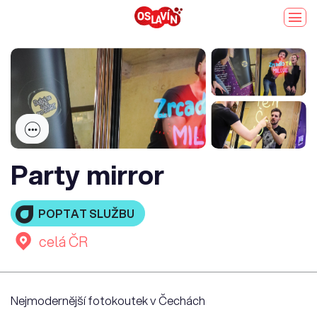
Party mirror
POPTAT SLUŽBU
celá ČR
Nejmodernější fotokoutek v Čechách