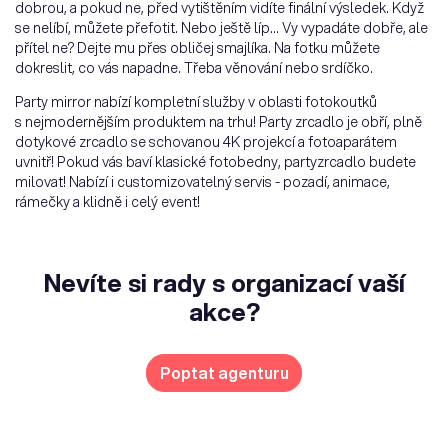
dobrou, a pokud ne, před vytištěním vidíte finální výsledek. Když
se nelíbí, můžete přefotit. Nebo ještě líp... Vy vypadáte dobře, ale
přítel ne? Dejte mu přes obličej smajlíka. Na fotku můžete
dokreslit, co vás napadne. Třeba věnování nebo srdíčko.
Party mirror nabízí kompletní služby v oblasti fotokoutků
s nejmodernějším produktem na trhu! Party zrcadlo je obří, plně
dotykové zrcadlo se schovanou 4K projekcí a fotoaparátem
uvnitř! Pokud vás baví klasické fotobedny, partyzrcadlo budete
milovat! Nabízí i customizovatelný servis - pozadí, animace,
rámečky a klidně i celý event!
Nevíte si rady s organizací vaší
akce?
Poptat agenturu