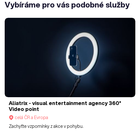
Vybíráme pro vás podobné služby
Aliatrix - visual entertainment agency
360°
Video point
celá ČR a Evropa
Zachyťte vzpomínky z akce v pohybu.