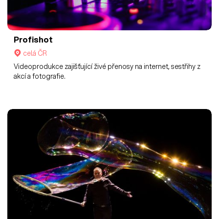
Profishot
celá ČR
Videoprodukce zajišťující živé přenosy na internet, sestřihy z
akcí a fotografie.