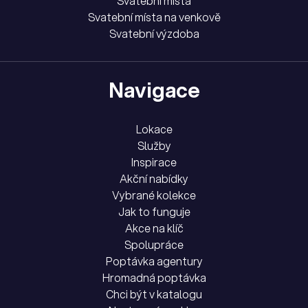
Svatební místa
Svatební místa na venkově
Svatební výzdoba
Navigace
Lokace
Služby
Inspirace
Akční nabídky
Vybrané kolekce
Jak to funguje
Akce na klíč
Spolupráce
Poptávka agentury
Hromadná poptávka
Chci být v katalogu