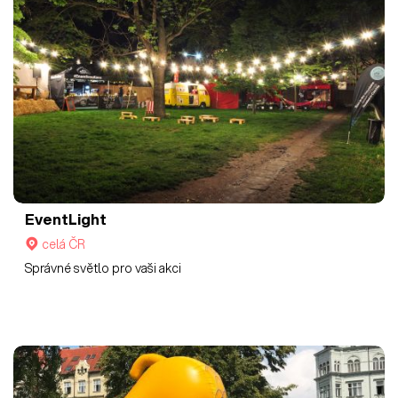
EventLight
celá ČR
Správné světlo pro vaši akci