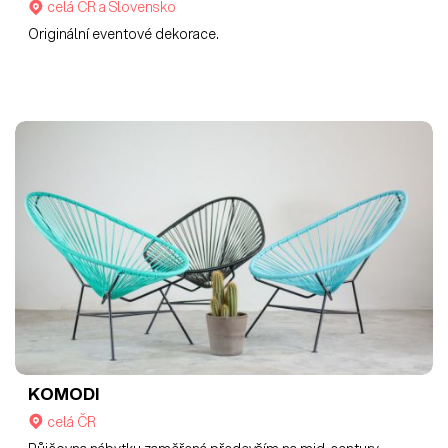
celá ČR a Slovensko
Originální eventové dekorace.
KOMODI
celá ČR