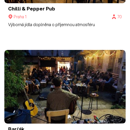
Chilli & Pepper Pub
Praha 1
70
Výborná jídla doplněna o příjemnou atmosféru
Bar/ák