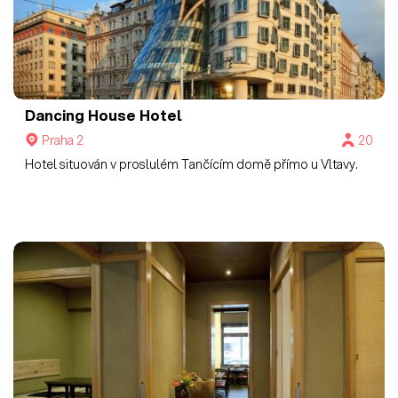
Dancing House Hotel
Praha 2
20
Hotel situován v proslulém Tančícím domě přímo u Vltavy.