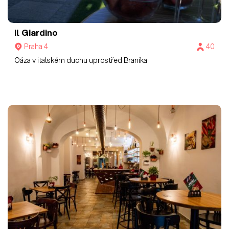
Il Giardino
Praha 4
40
Oáza v italském duchu uprostřed Braníka