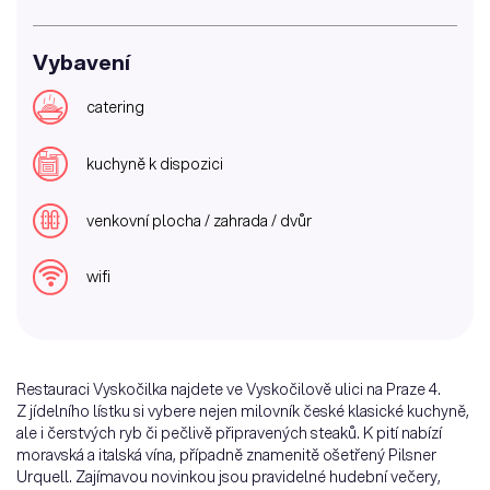
Vybavení
catering
kuchyně k dispozici
venkovní plocha / zahrada / dvůr
wifi
Restauraci Vyskočilka najdete ve Vyskočilově ulici na Praze 4.
Z jídelního lístku si vybere nejen milovník české klasické kuchyně,
ale i čerstvých ryb či pečlivě připravených steaků. K pití nabízí
moravská a italská vína, případně znamenitě ošetřený Pilsner
Urquell. Zajímavou novinkou jsou pravidelné hudební večery,