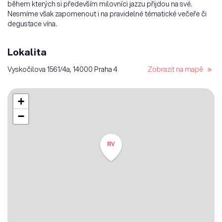
během kterých si především milovníci jazzu přijdou na své.
Nesmíme však zapomenout i na pravidelné tématické večeře či
degustace vína.
Lokalita
Vyskočilova 1561/4a, 14000 Praha 4
Zobrazit na mapě
+
−
RV