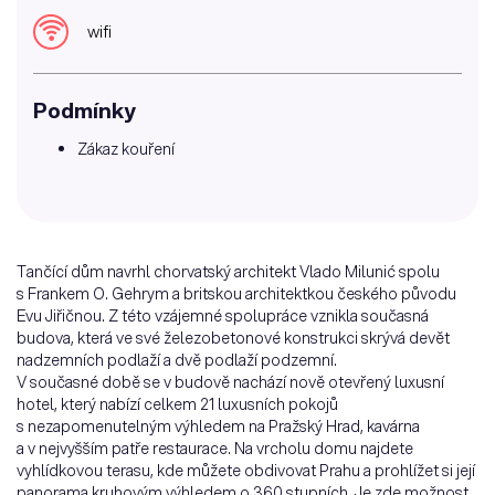
wifi
Podmínky
Zákaz kouření
Tančící dům navrhl chorvatský architekt Vlado Milunić spolu
s Frankem O. Gehrym a britskou architektkou českého původu
Evu Jiřičnou. Z této vzájemné spolupráce vznikla současná
budova, která ve své železobetonové konstrukci skrývá devět
nadzemních podlaží a dvě podlaží podzemní.
V současné době se v budově nachází nově otevřený luxusní
hotel, který nabízí celkem 21 luxusních pokojů
s nezapomenutelným výhledem na Pražský Hrad, kavárna
a v nejvyšším patře restaurace. Na vrcholu domu najdete
vyhlídkovou terasu, kde můžete obdivovat Prahu a prohlížet si její
panorama kruhovým výhledem o 360 stupních. Je zde možnost