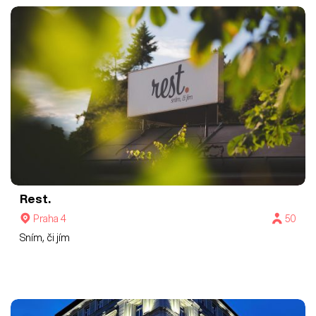
Rest.
Praha 4
50
Sním, či jím