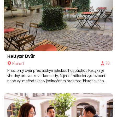
Kellyxír
Dvůr
Praha 1
70
Prostorný dvůr před alchymistickou hospůdkou Kellyxír je
vhodný pro venkovní koncerty, či jiná umělecká vystozpení
nebo výjimečné akce v jedinečném prostředí historického
centra Prahy.