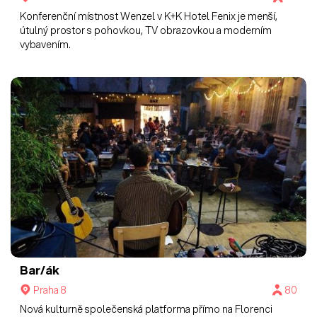
Konferenční místnost Wenzel v K+K Hotel Fenix je menší,
útulný prostor s pohovkou, TV obrazovkou a moderním
vybavením.
Bar/ák
Praha 8
80
Nová kulturně společenská platforma přímo na Florenci