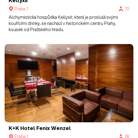
Kellyxír
Praha 1
70
Alchymistická hospůdka Kellyxír, která je proslulá svými
kouřícími drinky, se nachází v historickém centru Prahy,
kousek od Pražského hradu.
K+K Hotel Fenix
Wenzel
Praha 1
28