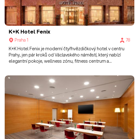
K+K Hotel Fenix
Praha 1
78
K+K Hotel Fenix je moderní čtyřhvězdičkový hotel v centru
Prahy, jen pár kroků od Václavského náměstí, který nabízí
elegantní pokoje, wellness zónu, fitness centrum a
konferenční prostory, ideální pro obchodní i turistické
pobyty.