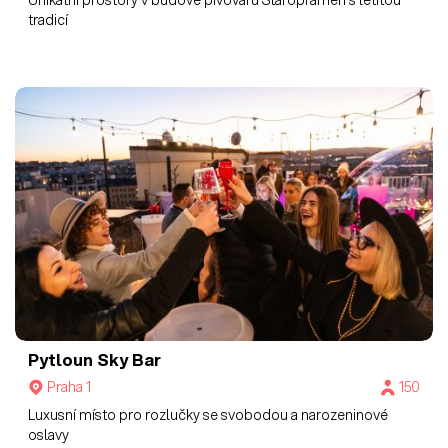
Unikátní prostory v budově pivovaru Staropramen s letitou
tradicí
Pytloun Sky Bar
Praha 1
150
Luxusní místo pro rozlučky se svobodou a narozeninové
oslavy