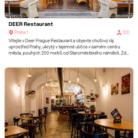
DEER Restaurant
Praha 1
120
Vítejte v Deer Prague Restaurant a objevte chuťový ráj
uprostřed Prahy, ukrytý v tajemné uličce v samém centru
města, pouhých 200 metrů od Staroměstského náměstí. Zde
věří, že dobrá restaurace není pouze o skvělém jídle, ale také
o prostředí, ve kterém se nachází. V jejich jídlech pro vás
nechávají ožít tradiční kuchyni našich předků s nádechem
moderní doby. Menu obsahuje zvěřinu a vybraná jídla české i
mezinárodní kuchyně.