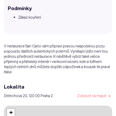
Podmínky
Zákaz kouření
V restaurace San Carlo vám připraví pravou neapolskou pizzu
a spoustu dalších autentických pokrmů. Vynikající jídlo není tou
jedinou předností restaurace. K návštěvě vybízí také velice
příjemný a přátelský interiér i venkovní sezení, kde si během
teplých letních dnů můžete dopřát odpočinek a kousek té pravé
Itálie
Lokalita
Dittrichova 20, 120 00 Praha 2
Zobrazit na mapě
+