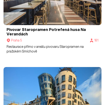
Pivovar Staropramen
Potrefená husa Na
Verandách
Praha 5
181
Restaurace přímo v areálu pivovaru Staropramen na
pražském Smíchově