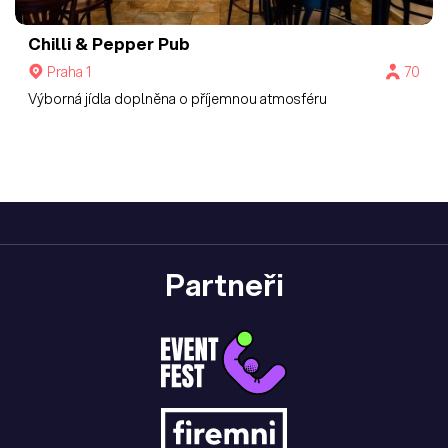
Chilli & Pepper Pub
Praha 1
70
Výborná jídla doplněna o příjemnou atmosféru
Partneři