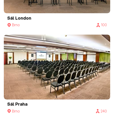
Sál London
Brno
100
Sál Praha
Brno
240