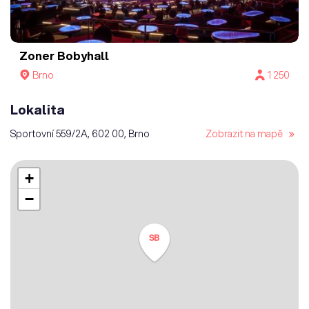
Zoner Bobyhall
Brno
1 250
Lokalita
Sportovní 559/2A, 602 00, Brno
Zobrazit na mapě
+
−
SB