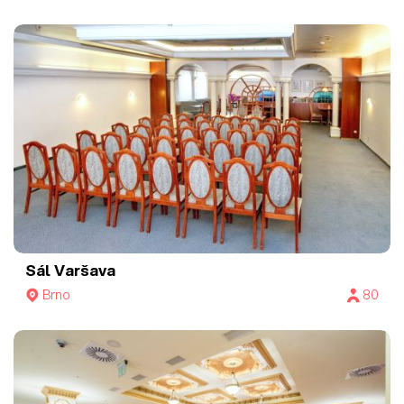
Sál Varšava
Brno
80