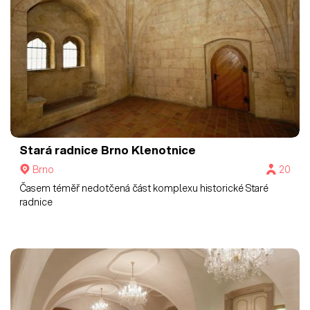
Stará radnice Brno
Klenotnice
Brno
20
Časem téměř nedotčená část komplexu historické Staré
radnice