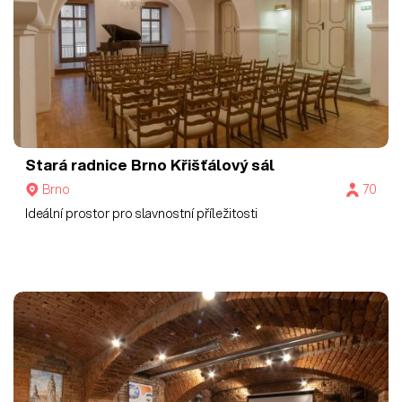
Stará radnice Brno
Křišťálový sál
Brno
70
Ideální prostor pro slavnostní příležitosti