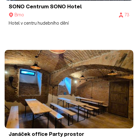
SONO Centrum
SONO Hotel
Brno
73
Hotel v centru hudebního dění
Janáček office
Party prostor