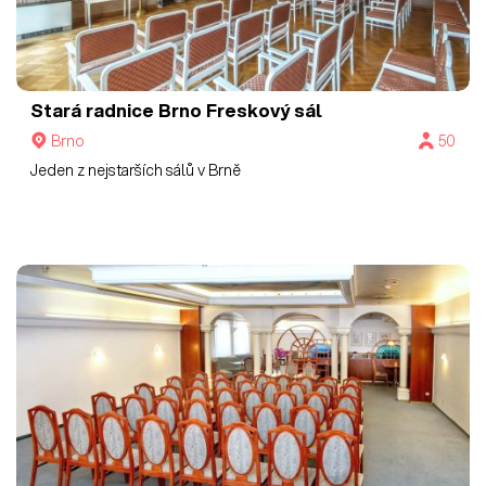
Stará radnice Brno
Freskový sál
Brno
50
Jeden z nejstarších sálů v Brně