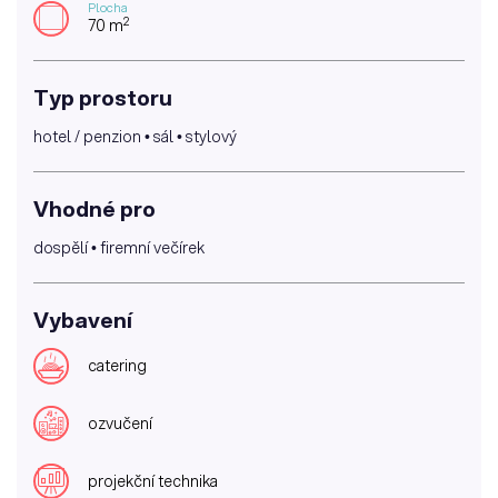
Plocha
2
70 m
Typ prostoru
hotel / penzion • sál • stylový
Vhodné pro
dospělí • firemní večírek
Vybavení
catering
ozvučení
projekční technika