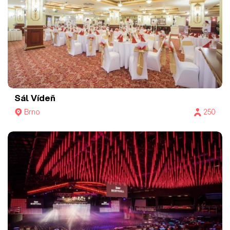
Sál Vídeň
Brno
250