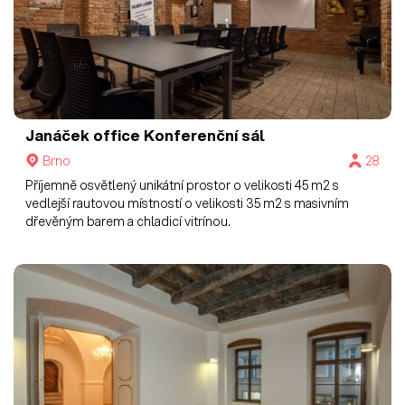
Janáček office
Konferenční sál
Brno
28
Příjemně osvětlený unikátní prostor o velikosti 45 m2 s
vedlejší rautovou místností o velikosti 35 m2 s masivním
dřevěným barem a chladicí vitrínou.