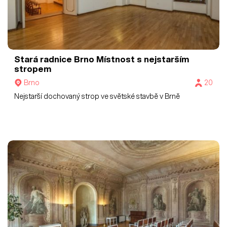
Stará radnice Brno
Místnost s nejstarším
stropem
Brno
20
Nejstarší dochovaný strop ve světské stavbě v Brně