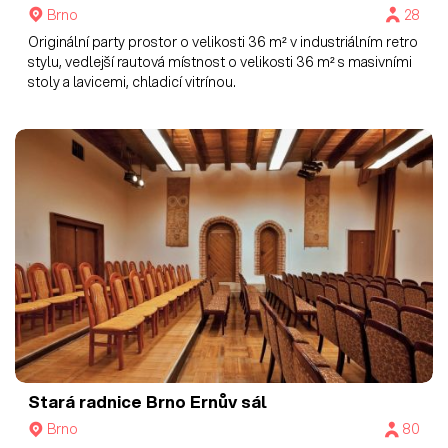
Brno
28
Originální party prostor o velikosti 36 m² v industriálním retro
stylu, vedlejší rautová místnost o velikosti 36 m² s masivními
stoly a lavicemi, chladicí vitrínou.
Stará radnice Brno
Ernův sál
Brno
80