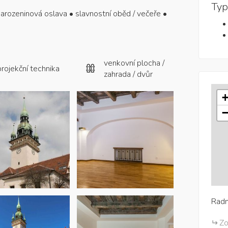
Typ
 narozeninová oslava • slavnostní oběd / večeře •
venkovní plocha /
projekční technika
zahrada / dvůr
Radn
Zo