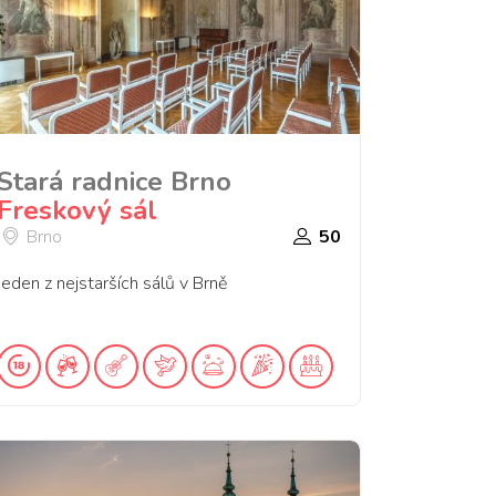
Stará radnice Brno
Freskový sál
Brno
50
Jeden z nejstarších sálů v Brně