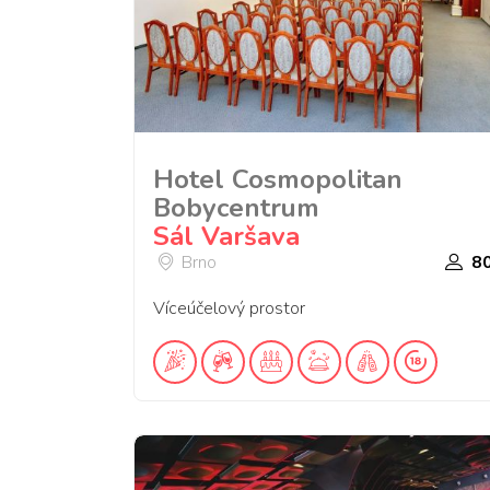
Hotel Cosmopolitan
Bobycentrum
Sál Varšava
Brno
8
Víceúčelový prostor