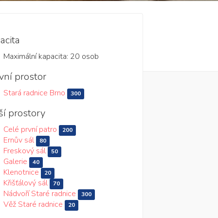
acita
Maximální kapacita: 20 osob
vní prostor
Stará radnice Brno
300
ší prostory
Celé první patro
200
Ernův sál
80
Freskový sál
50
Galerie
40
Klenotnice
20
Křišťálový sál
70
Nádvoří Staré radnice
300
Věž Staré radnice
20