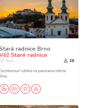
Stará radnice Brno
Věž Staré radnice
Brno
20
Dechberoucí výhled na panorama města
Brna