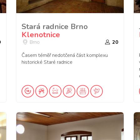
Stará radnice Brno
Klenotnice
0
Brno
20
Časem téměř nedotčená část komplexu
historické Staré radnice