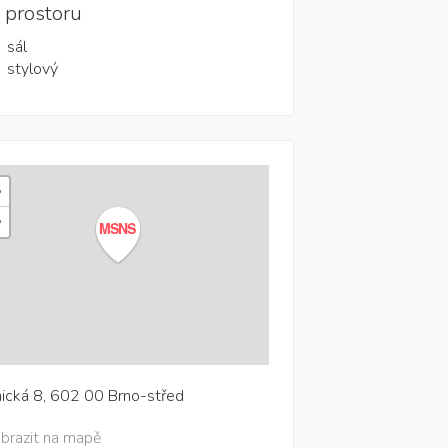
 prostoru
sál
stylový
+
−
MSNS
ická 8, 602 00 Brno-střed
brazit na mapě