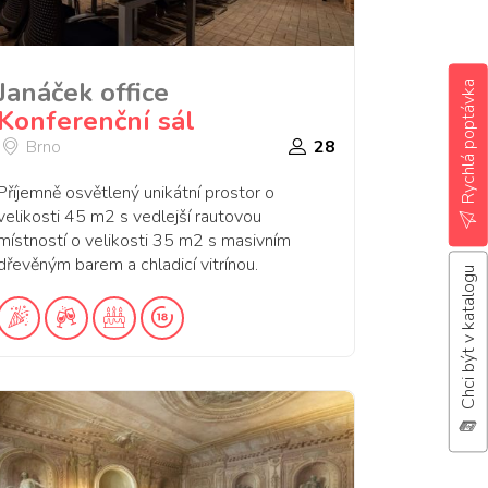
Janáček office
Rychlá poptávka
Konferenční sál
Brno
28
Příjemně osvětlený unikátní prostor o
velikosti 45 m2 s vedlejší rautovou
místností o velikosti 35 m2 s masivním
dřevěným barem a chladicí vitrínou.
Chci být v katalogu