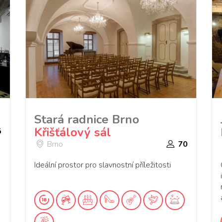
Stará radnice Brno
Křišťálový sál
5
Brno
70
Ideální prostor pro slavnostní příležitosti