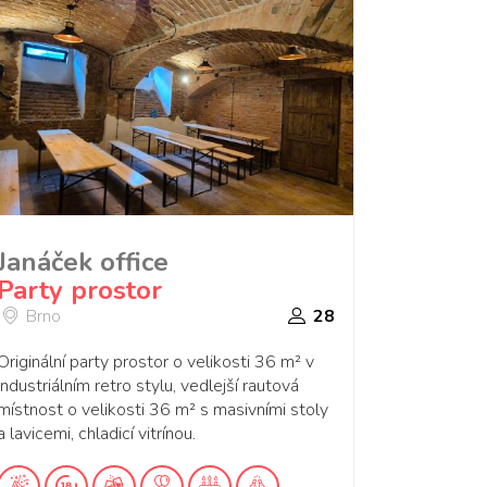
Janáček office
Party prostor
Brno
28
Originální party prostor o velikosti 36 m² v
industriálním retro stylu, vedlejší rautová
místnost o velikosti 36 m² s masivními stoly
a lavicemi, chladicí vitrínou.