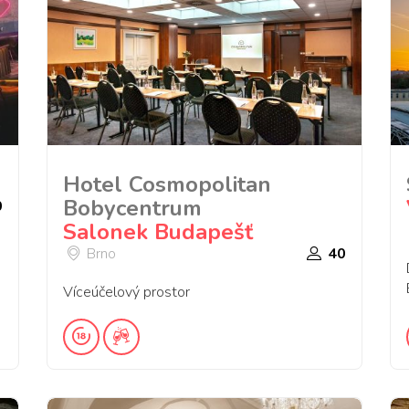
Hotel Cosmopolitan
Bobycentrum
0
Salonek Budapešť
Brno
40
Víceúčelový prostor