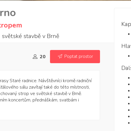
Brno
Kap
stropem
 světské stavbě v Brně
Hla
20
Poptat prostor
Dal
rasy Staré radnice. Návštěvníci kromě radniční
ťálového sálu zavítají také do této místnosti,
chovaný strop ve světské stavbě v Brně.
rním koncertům, přednáškám, svatbám i