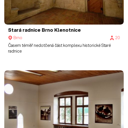
Stará radnice Brno
Klenotnice
Brno
20
Časem téměř nedotčená část komplexu historické Staré
radnice