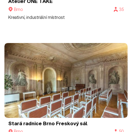
Ateliér ONE TAKE
Brno
35
Kreativní, industriální místnost
Stará radnice Brno
Freskový sál
Brno
50