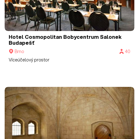
Hotel Cosmopolitan Bobycentrum
Salonek
Budapešť
Brno
40
Víceúčelový prostor