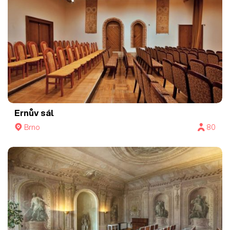
Ernův sál
Brno
80