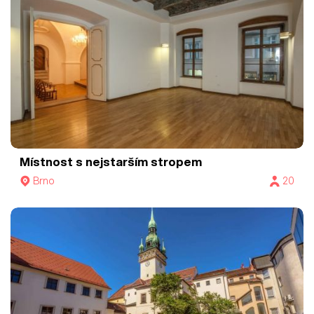
Místnost s nejstarším stropem
Brno
20