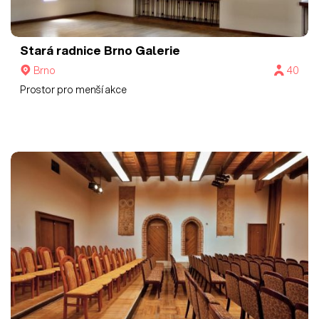
Stará radnice Brno
Galerie
Brno
40
Prostor pro menší akce