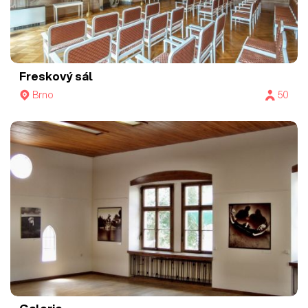
Freskový sál
Brno
50