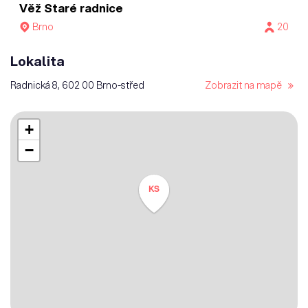
Věž Staré radnice
Brno
20
Lokalita
Radnická 8, 602 00 Brno-střed
Zobrazit na mapě
+
−
KS