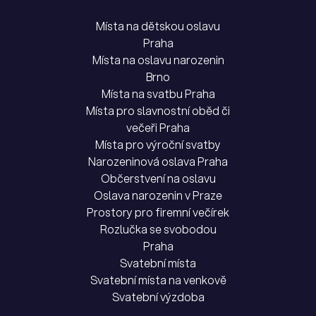
Místa na dětskou oslavu
Praha
Místa na oslavu narozenin
Brno
Místa na svatbu Praha
Místa pro slavnostní oběd či
večeři Praha
Místa pro výroční svatby
Narozeninová oslava Praha
Občerstvení na oslavu
Oslava narozenin v Praze
Prostory pro firemní večírek
Rozlučka se svobodou
Praha
Svatební místa
Svatební místa na venkově
Svatební výzdoba