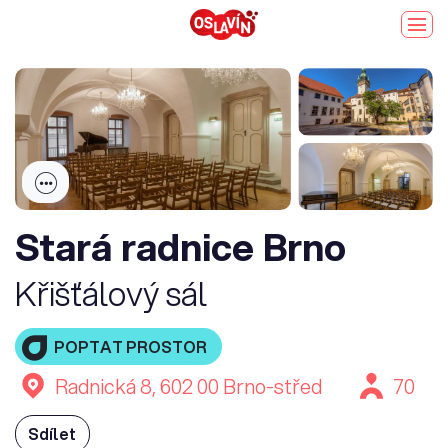
Stará radnice Brno
Křišťálový sál
POPTAT PROSTOR
Radnická 8, 602 00 Brno-střed
70
Sdílet