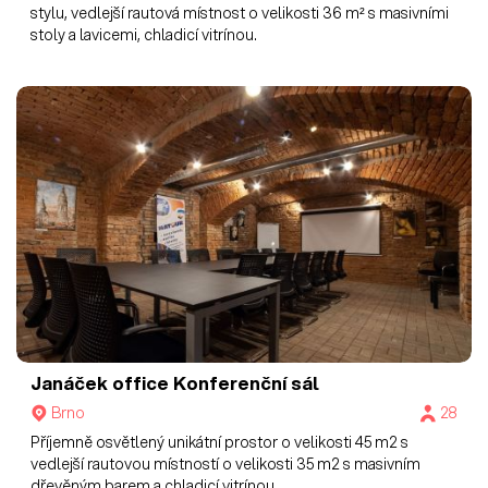
stylu, vedlejší rautová místnost o velikosti 36 m² s masivními
stoly a lavicemi, chladicí vitrínou.
Janáček office
Konferenční sál
Brno
28
Příjemně osvětlený unikátní prostor o velikosti 45 m2 s
vedlejší rautovou místností o velikosti 35 m2 s masivním
dřevěným barem a chladicí vitrínou.