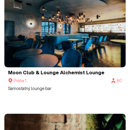
Moon Club & Lounge
Alchemist Lounge
Praha 1
60
Samostatný lounge bar