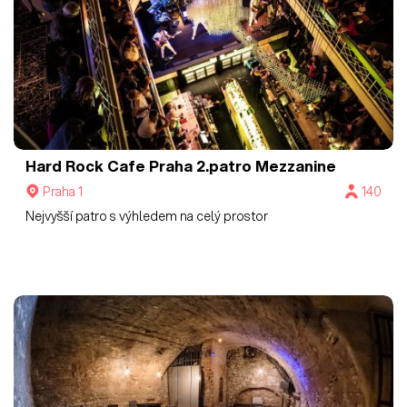
Hard Rock Cafe Praha
2.patro Mezzanine
Praha 1
140
Nejvyšší patro s výhledem na celý prostor