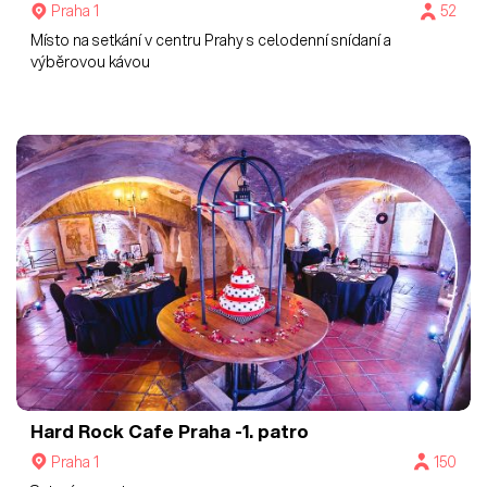
Praha 1
52
Místo na setkání v centru Prahy s celodenní snídaní a
výběrovou kávou
Hard Rock Cafe Praha
-1. patro
Praha 1
150