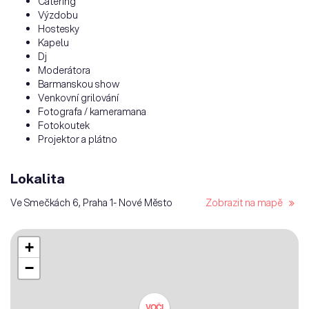
Catering
Výzdobu
Hostesky
Kapelu
Dj
Moderátora
Barmanskou show
Venkovní grilování
Fotografa / kameramana
Fotokoutek
Projektor a plátno
Lokalita
Ve Smečkách 6, Praha 1- Nové Město
Zobrazit na mapě
+
−
VOČI