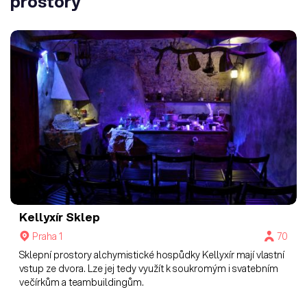
prostory
Kellyxír
Sklep
Praha 1
70
Sklepní prostory alchymistické hospůdky Kellyxír mají vlastní
vstup ze dvora. Lze jej tedy využít k soukromým i svatebním
večírkům a teambuildingům.