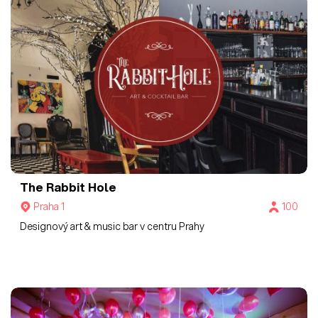
The Rabbit Hole
Praha 1
100
Designový art & music bar v centru Prahy