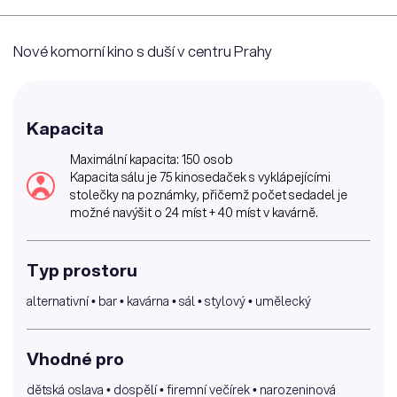
Nové komorní kino s duší v centru Prahy
Kapacita
Maximální kapacita: 150 osob
Kapacita sálu je 75 kinosedaček s vyklápejícími
stolečky na poznámky, přičemž počet sedadel je
možné navýšit o 24 míst + 40 míst v kavárně.
Typ prostoru
alternativní • bar • kavárna • sál • stylový • umělecký
Vhodné pro
dětská oslava • dospělí • firemní večírek • narozeninová