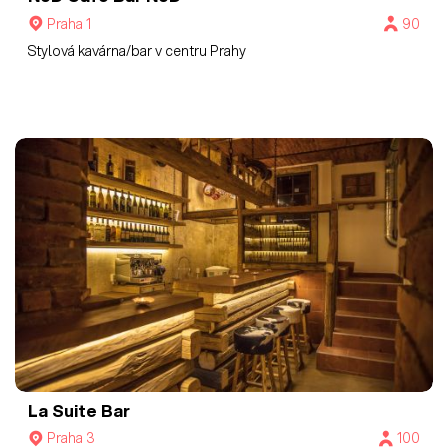
Praha 1
90
Stylová kavárna/bar v centru Prahy
La Suite Bar
Praha 3
100