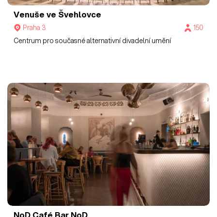
Venuše ve Švehlovce
Praha 3
150
Centrum pro současné alternativní divadelní umění
NoD
Café Bar NoD