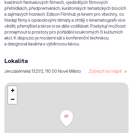
kvalitních festivalových filmech, ojedinělých filmových
přehlídkách, předpremiérách, kurátorských tematických blocích
a zajímavých hostech. Edison Filmhub je kinem pro všechny, co
hledají filmy s opravdovými tématy a chtějí o kinematografii více
vědět, přemýšlet a skrze ni se dále vzdělávat. Poskytují možnost
pronajmout si prostory pro pořádání soukromých či kulturních
akcí. K dispozici je moderní sál s konferenční technikou
a designová kavárna s výběrovou kávou.
Lokalita
Jeruzalémská 1321/2, 110 00 Nové Město
Zobrazit na mapě
+
−
EF