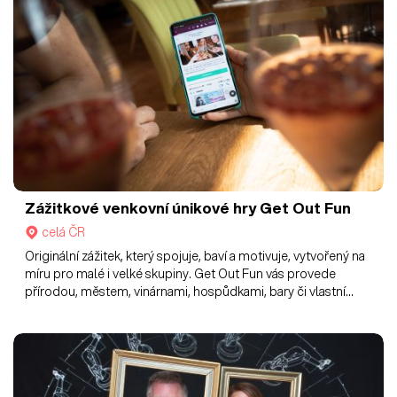
Zážitkové venkovní únikové hry Get Out Fun
celá ČR
Originální zážitek, který spojuje, baví a motivuje, vytvořený na
míru pro malé i velké skupiny. Get Out Fun vás provede
přírodou, městem, vinárnami, hospůdkami, bary či vlastní
zvolenou trasou v místě vaší akce.