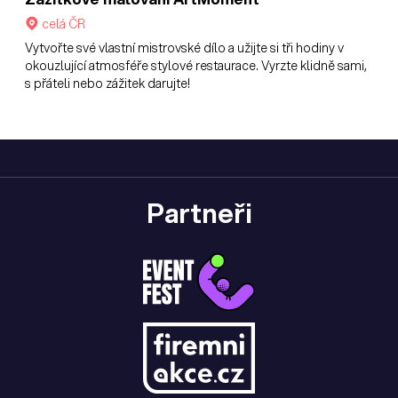
celá ČR
Vytvořte své vlastní mistrovské dílo a užijte si tři hodiny v
okouzlující atmosféře stylové restaurace. Vyrzte klidně sami,
s přáteli nebo zážitek darujte!
Partneři