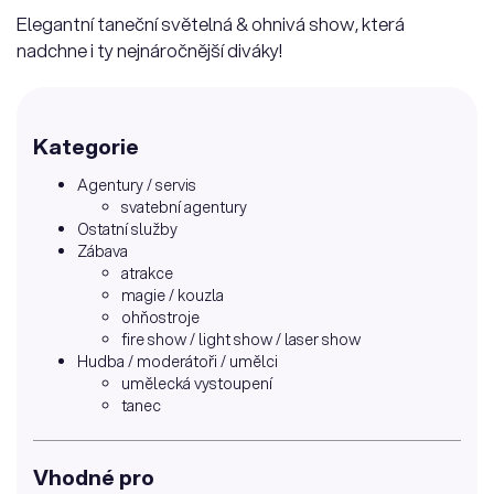
Elegantní taneční světelná & ohnivá show, která
nadchne i ty nejnáročnější diváky!
Kategorie
Agentury / servis
svatební agentury
Ostatní služby
Zábava
atrakce
magie / kouzla
ohňostroje
fire show / light show / laser show
Hudba / moderátoři / umělci
umělecká vystoupení
tanec
Vhodné pro