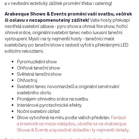
a v nevšední estetický zážitek promění třeba i catering!
Arabesque Shows & Events promění vaši svatbu, večírek
či oslavu v nezapomenutelný zážitek!
Vaše hosty překvapí
neotřelá svatební zábava - pyro show a ohnivá fire show, hořící
ohnivé srdce, originální svatební tanec nebo luxusní taneční
vystoupení. Myslí i na ty nejmenší hosty - tanečníci malé
svatebčany po taneční show s radostí vyfotí s překrásnými LED
svítícími rekvizitami.
Pyromuzikální show
Ohňová taneční show
Světelná taneční show
Ohňostroj
Svatební tanec novomanželů a originální servírování
svatebního dortu
Pronájem ohnivého srdce na svatbu
Interiérové pyrotechnické efekty
Noční svatební obřad
Show vytvořená na míru podle vašich představ.
Fantazii
a kreativitě se meze nekladou, obraťte se na Arabesque
Shows & Events a společně doladíte i ty nejmenší detaily.