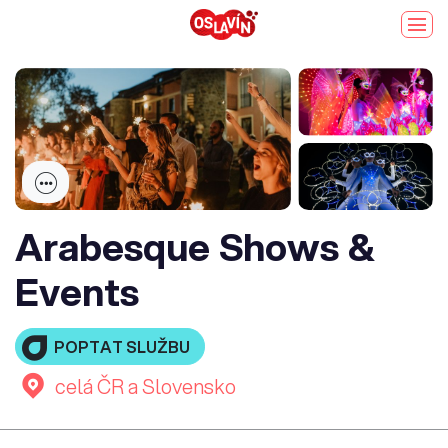
Arabesque Shows &
Events
POPTAT SLUŽBU
celá ČR a Slovensko