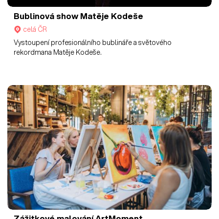
Bublinová show Matěje Kodeše
celá ČR
Vystoupení profesionálního bublináře a světového
rekordmana Matěje Kodeše.
Zážitkové malování ArtMoment