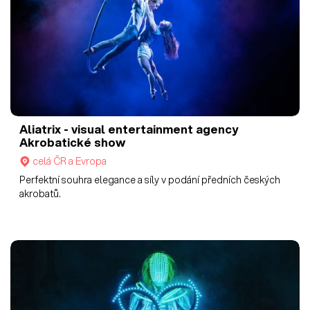
Aliatrix - visual entertainment agency
Akrobatické show
celá ČR a Evropa
Perfektní souhra elegance a síly v podání předních českých
akrobatů.