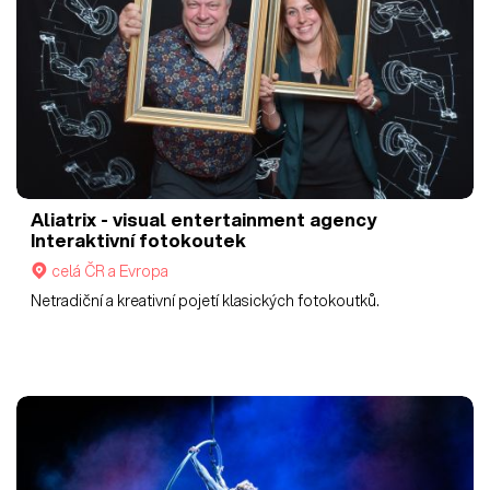
Aliatrix - visual entertainment agency
Interaktivní fotokoutek
celá ČR a Evropa
Netradiční a kreativní pojetí klasických fotokoutků.