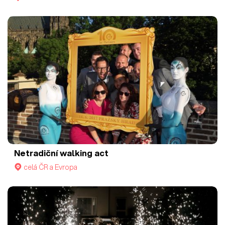
Netradiční walking act
celá ČR a Evropa