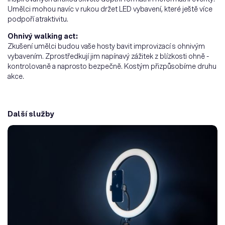
Umělci mohou navíc v rukou držet LED vybavení, které ještě více
podpoří atraktivitu.
Ohnivý walking act:
Zkušení umělci budou vaše hosty bavit improvizací s ohnivým
vybavením. Zprostředkují jim napínavý zážitek z blízkosti ohně -
kontrolovaně a naprosto bezpečně. Kostým přizpůsobíme druhu
akce.
Další služby