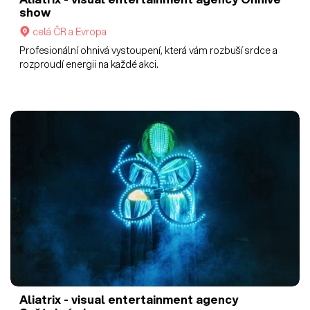
show
celá ČR a Evropa
Profesionální ohnivá vystoupení, která vám rozbuší srdce a
rozproudí energii na každé akci.
Aliatrix - visual entertainment agency