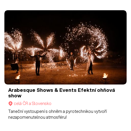
Arabesque Shows & Events
Efektní ohňová
show
celá ČR a Slovensko
Taneční vystoupení s ohněm a pyrotechnikou vytvoří
nezapomenutelnou atmosféru!