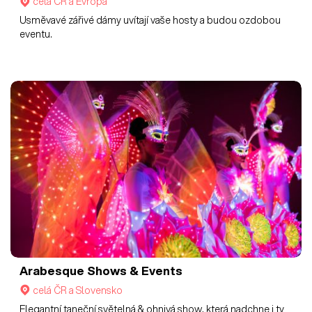
celá ČR a Evropa
Usměvavé zářivé dámy uvítají vaše hosty a budou ozdobou
eventu.
Arabesque Shows & Events
celá ČR a Slovensko
Elegantní taneční světelná & ohnivá show, která nadchne i ty