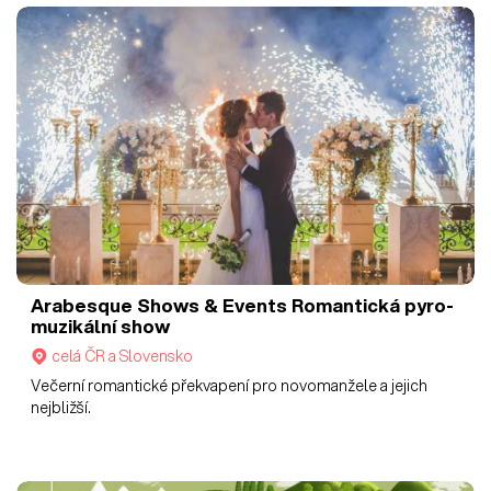
Arabesque Shows & Events
Romantická pyro-
muzikální show
celá ČR a Slovensko
Večerní romantické překvapení pro novomanžele a jejich
nejbližší.