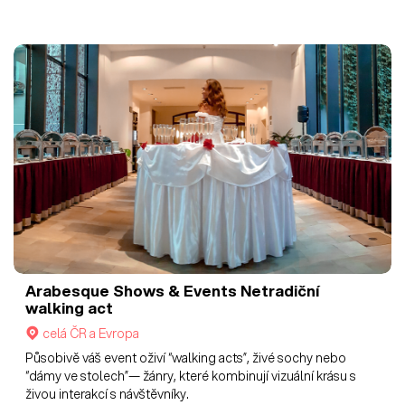
Arabesque Shows & Events
Netradiční
walking act
celá ČR a Evropa
Působivě váš event oživí “walking acts”, živé sochy nebo
“dámy ve stolech”— žánry, které kombinují vizuální krásu s
živou interakcí s návštěvníky.