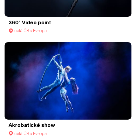
360° Video point
celá ČR a Evropa
Akrobatické show
celá ČR a Evropa