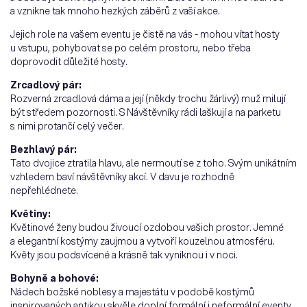
a vznikne tak mnoho hezkých záběrů z vaší akce.
Jejich role na vašem eventu je čistě na vás - mohou vítat hosty
u vstupu, pohybovat se po celém prostoru, nebo třeba
doprovodit důležité hosty.
Zrcadlový pár:
Rozverná zrcadlová dáma a její (někdy trochu žárlivý) muž milují
být středem pozornosti. S Návštěvníky rádi laškují a na parketu
s nimi protančí celý večer.
Bezhlavý pár:
Tato dvojice ztratila hlavu, ale nermoutí se z toho. Svým unikátním
vzhledem baví návštěvníky akcí. V davu je rozhodně
nepřehlédnete.
Květiny:
Květinové ženy budou živoucí ozdobou vašich prostor. Jemné
a elegantní kostýmy zaujmou a vytvoří kouzelnou atmosféru.
Květy jsou podsvícené a krásně tak vyniknou i v noci.
Bohyně a bohové:
Nádech božské noblesy a majestátu v podobě kostýmů
inspirovaných antikou skvěle doplní formální i neformální eventy.