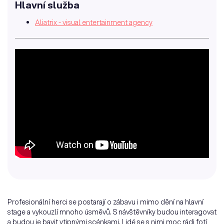
Hlavní služba
Aliatrix - visual entertainment agency
Profesionální herci se postarají o zábavu i mimo dění na hlavní
stage a vykouzlí mnoho úsměvů. S návštěvníky budou interagovat
a budou je bavit vtipnými scénkami. Lidé se s nimi moc rádi fotí