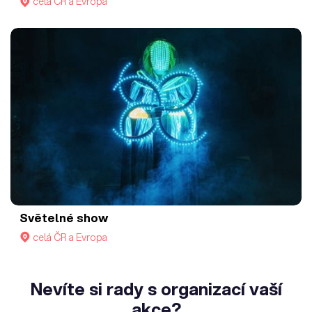
celá ČR a Evropa
Světelné show
celá ČR a Evropa
Nevíte si rady s organizací vaší
akce?