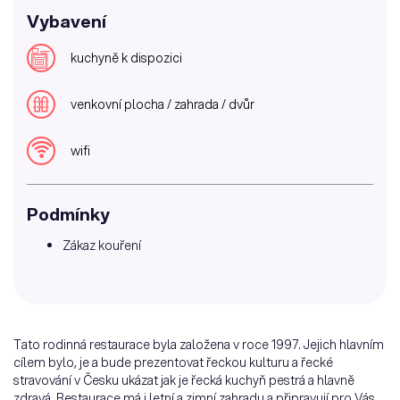
Vybavení
kuchyně k dispozici
venkovní plocha / zahrada / dvůr
wifi
Podmínky
Zákaz kouření
Tato rodinná restaurace byla založena v roce 1997. Jejich hlavním
cílem bylo, je a bude prezentovat řeckou kulturu a řecké
stravování v Česku ukázat jak je řecká kuchyň pestrá a hlavně
zdravá. Restaurace má i letní a zimní zahradu a připravují pro Vás