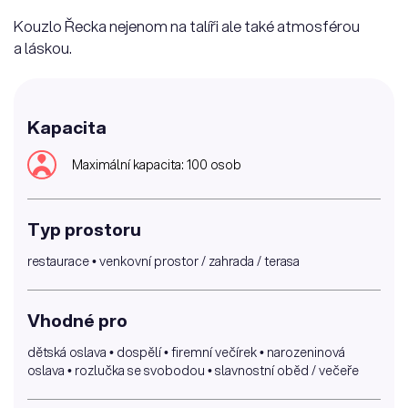
Kouzlo Řecka nejenom na talíři ale také atmosférou
a láskou.
Kapacita
Maximální kapacita: 100 osob
Typ prostoru
restaurace • venkovní prostor / zahrada / terasa
Vhodné pro
dětská oslava • dospělí • firemní večírek • narozeninová
oslava • rozlučka se svobodou • slavnostní oběd / večeře