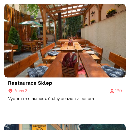
Restaurace Sklep
Praha 3
130
Výborná restaurace a útulný penzion v jednom