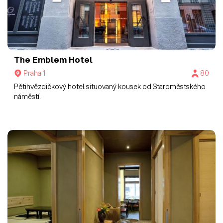
The Emblem Hotel
Praha 1
80
Pětihvězdičkový hotel situovaný kousek od Staroměstského
náměstí.