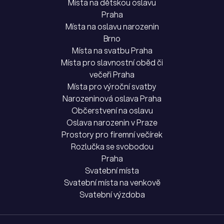
Místa na dětskou oslavu
Praha
Místa na oslavu narozenin
Brno
Místa na svatbu Praha
Místa pro slavnostní oběd či
večeři Praha
Místa pro výroční svatby
Narozeninová oslava Praha
Občerstvení na oslavu
Oslava narozenin v Praze
Prostory pro firemní večírek
Rozlučka se svobodou
Praha
Svatební místa
Svatební místa na venkově
Svatební výzdoba