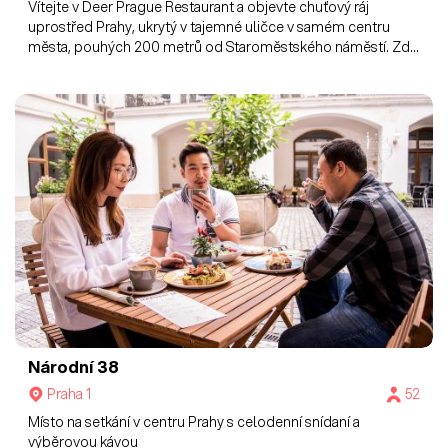
Vítejte v Deer Prague Restaurant a objevte chuťový ráj
uprostřed Prahy, ukrytý v tajemné uličce v samém centru
města, pouhých 200 metrů od Staroměstského náměstí. Zde
věří, že dobrá restaurace není pouze o skvělém jídle, ale také
o prostředí, ve kterém se nachází. V jejich jídlech pro vás
nechávají ožít tradiční kuchyni našich předků s nádechem
moderní doby. Menu obsahuje zvěřinu a vybraná jídla české i
mezinárodní kuchyně.
Národní 38
Praha 1
52
Místo na setkání v centru Prahy s celodenní snídaní a
výběrovou kávou