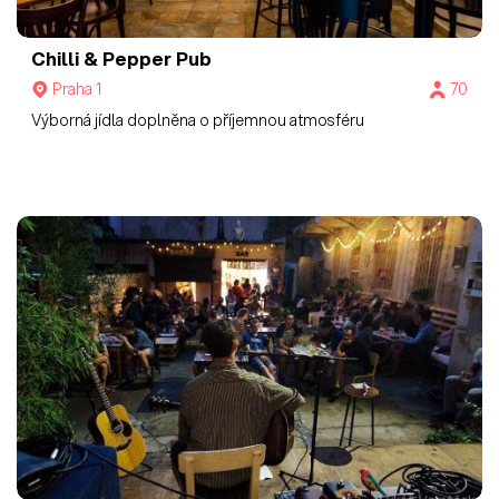
Chilli & Pepper Pub
Praha 1
70
Výborná jídla doplněna o příjemnou atmosféru