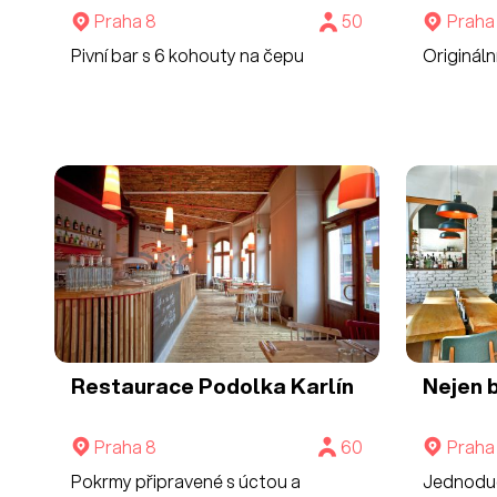
Praha 8
50
Praha
Pivní bar s 6 kohouty na čepu
Origináln
Restaurace Podolka Karlín
Nejen 
Praha 8
60
Praha
Pokrmy připravené s úctou a
Jednoduc