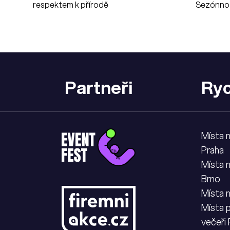
respektem k přírodě
Sezónnos
Partneři
Ryc
Místa 
Praha
Místa 
Brno
Místa 
Místa p
večeři