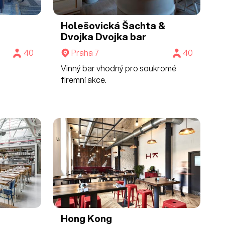
Holešovická Šachta &
Dvojka
Dvojka bar
40
Praha 7
40
Vinný bar vhodný pro soukromé
firemní akce.
Hong Kong