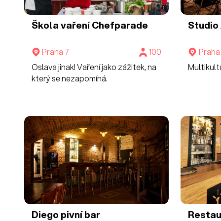
Škola vaření Chefparade
Studio
Praha 7
100
Praha
Oslava jinak! Vaření jako zážitek, na
Multikult
který se nezapomíná.
Diego pivní bar
Restau