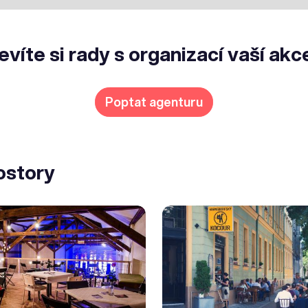
evíte si rady s organizací vaší akc
Poptat agenturu
ostory