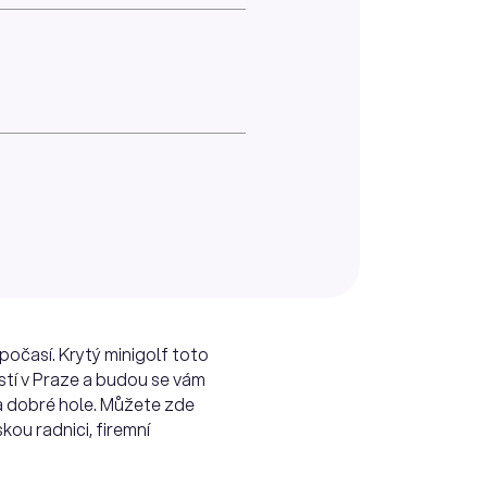
počasí. Krytý minigolf toto
stí v Praze a budou se vám
 a dobré hole. Můžete zde
ou radnici, firemní