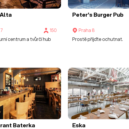
 Alta
Peter's Burger Pub
 7
150
Praha 8
urní centrum a tvůrčí hub
Prostě přijďte ochutnat.
rant Baterka
Eska