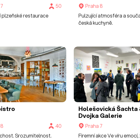
 7
50
Praha 8
í plzeňské restaurace
Pulzující atmosféra a souč
česká kuchyně.
bistro
Holešovická Šachta
Dvojka
Galerie
 8
40
Praha 7
host. Srozumitelnost.
Firemní akce Ve víru emocí,