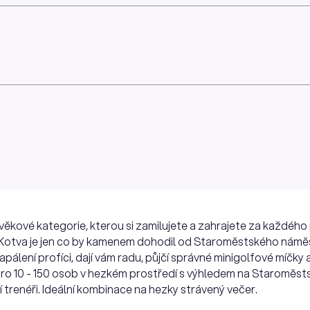
 věkové kategorie, kterou si zamilujete a zahrajete za každého 
lf Kotva je jen co by kamenem dohodil od Staroměstského námě
pálení profíci, dají vám radu, půjčí správné minigolfové míčky
ro 10 - 150 osob v hezkém prostředí s výhledem na Staroměstsk
í trenéři. Ideální kombinace na hezky strávený večer.