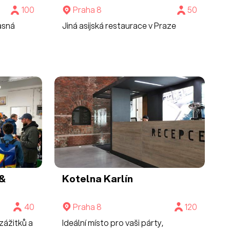
100
Praha 8
50
asná
Jiná asijská restaurace v Praze
 &
Kotelna Karlín
40
Praha 8
120
 zážitků a
Ideální místo pro vaši párty,