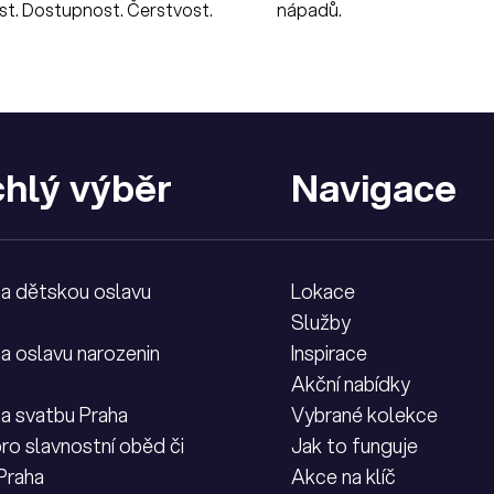
t. Dostupnost. Čerstvost.
nápadů.
hlý výběr
Navigace
na dětskou oslavu
Lokace
Služby
na oslavu narozenin
Inspirace
Akční nabídky
na svatbu Praha
Vybrané kolekce
ro slavnostní oběd či
Jak to funguje
 Praha
Akce na klíč