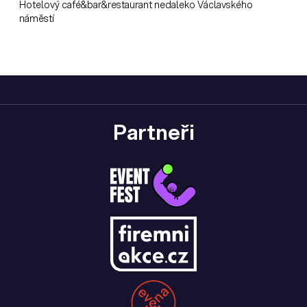
Hotelový café&bar&restaurant nedaleko Václavského
náměstí
Partneři