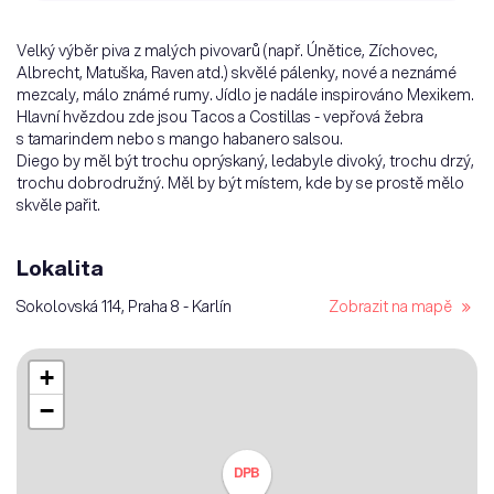
Velký výběr piva z malých pivovarů (např. Únětice, Zíchovec,
Albrecht, Matuška, Raven atd.) skvělé pálenky, nové a neznámé
mezcaly, málo známé rumy. Jídlo je nadále inspirováno Mexikem.
Hlavní hvězdou zde jsou Tacos a Costillas - vepřová žebra
s tamarindem nebo s mango habanero salsou.
Diego by měl být trochu oprýskaný, ledabyle divoký, trochu drzý,
trochu dobrodružný. Měl by být místem, kde by se prostě mělo
skvěle pařit.
Lokalita
Sokolovská 114, Praha 8 - Karlín
Zobrazit na mapě
+
−
DPB