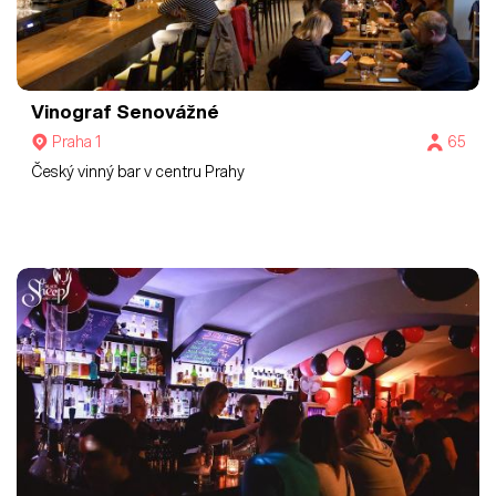
Vinograf Senovážné
Praha 1
65
Český vinný bar v centru Prahy