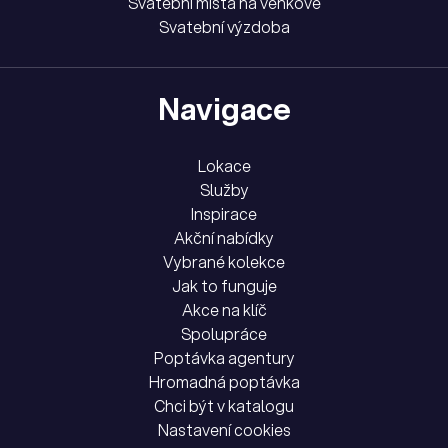
Svatební místa na venkově
Svatební výzdoba
Navigace
Lokace
Služby
Inspirace
Akční nabídky
Vybrané kolekce
Jak to funguje
Akce na klíč
Spolupráce
Poptávka agentury
Hromadná poptávka
Chci být v katalogu
Nastavení cookies