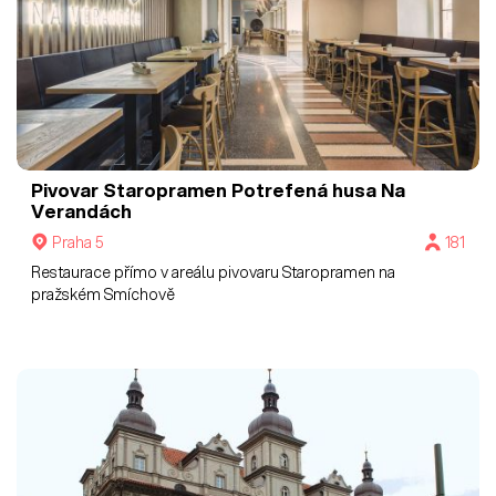
Pivovar Staropramen
Potrefená husa Na
Verandách
Praha 5
181
Restaurace přímo v areálu pivovaru Staropramen na
pražském Smíchově