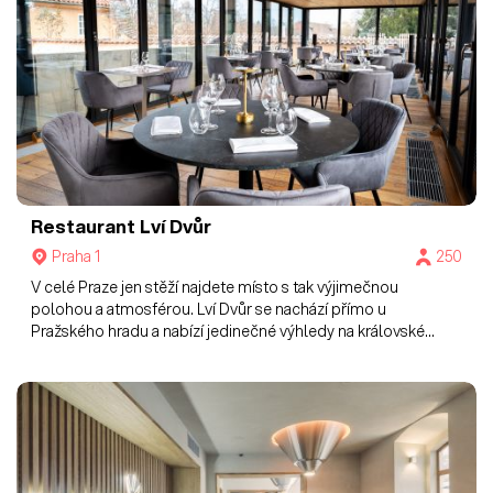
Restaurant Lví Dvůr
Praha 1
250
V celé Praze jen stěží najdete místo s tak výjimečnou
polohou a atmosférou. Lví Dvůr se nachází přímo u
Pražského hradu a nabízí jedinečné výhledy na královské
zahrady a katedrálu svatého Víta.