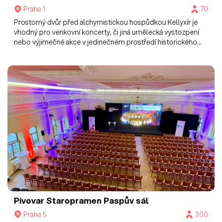
Praha 1
70
Prostorný dvůr před alchymistickou hospůdkou Kellyxír je
vhodný pro venkovní koncerty, či jiná umělecká vystozpení
nebo výjimečné akce v jedinečném prostředí historického
centra Prahy.
Pivovar Staropramen
Paspův sál
Praha 5
300