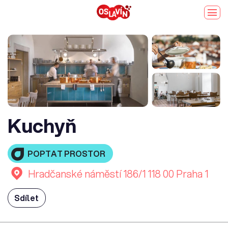
Kuchyň
POPTAT PROSTOR
Hradčanské náměstí 186/1 118 00 Praha 1
Sdílet