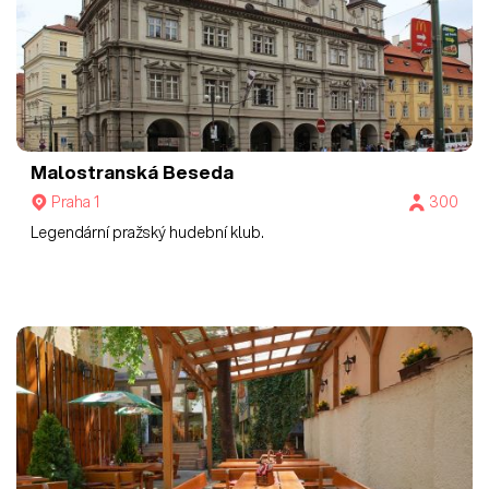
Malostranská Beseda
Praha 1
300
Legendární pražský hudební klub.