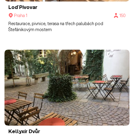
Loď Pivovar
Praha 1
150
Restaurace, pivnice, terasa na třech palubách pod
Štefánikovým mostem
Kellyxír
Dvůr