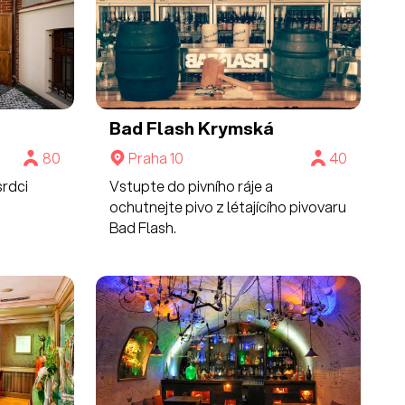
Bad Flash Krymská
80
Praha 10
40
srdci
Vstupte do pivního ráje a
ochutnejte pivo z létajícího pivovaru
Bad Flash.