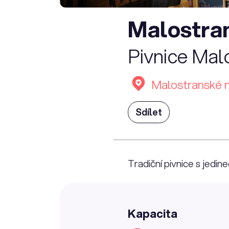
Malostra
Pivnice Mal
Malostranské n
Sdílet
Tradiční pivnice s jedi
Kapacita