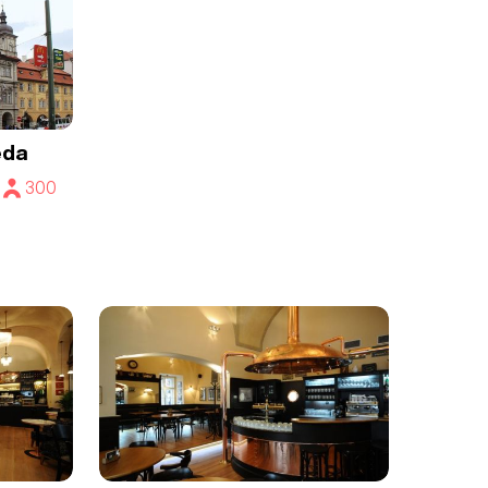
eda
300