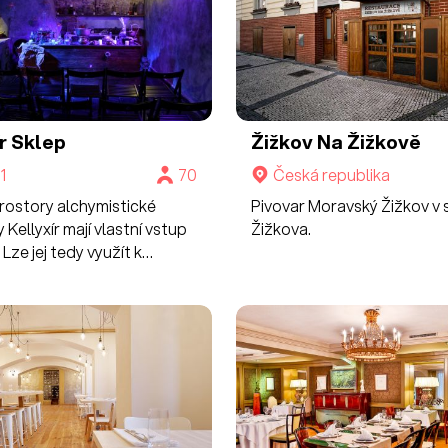
r
Sklep
Žižkov Na Žižkově
1
70
Česká republika
prostory alchymistické
Pivovar Moravský Žižkov v 
Kellyxír mají vlastní vstup
Žižkova.
 Lze jej tedy využít k
m i svatebním večírkům a
dingům.