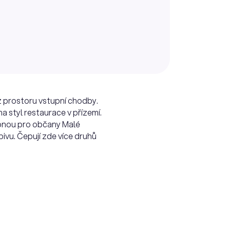
 z prostoru vstupní chodby.
a styl restaurace v přízemí.
upnou pro občany Malé
ivu. Čepují zde více druhů