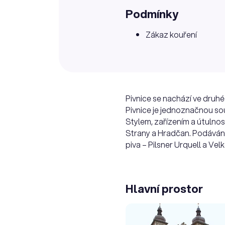
Podmínky
Zákaz kouření
Pivnice se nachází ve druh
Pivnice je jednoznačnou sou
Stylem, zařízením a útuln
Strany a Hradčan. Podávány
piva – Pilsner Urquell a Ve
Hlavní prostor