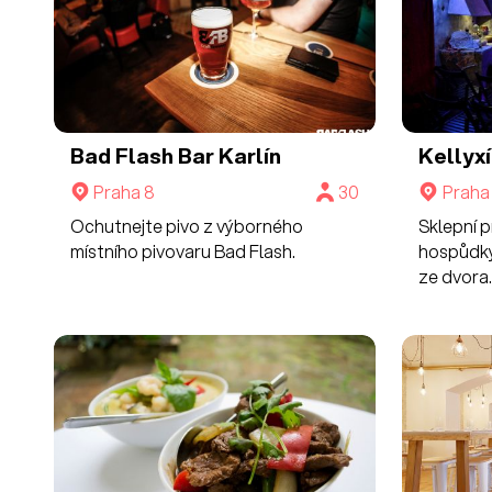
Bad Flash Bar Karlín
Kellyxí
Praha 8
30
Praha 
Ochutnejte pivo z výborného
Sklepní 
místního pivovaru Bad Flash.
hospůdky 
ze dvora.
soukromý
teambuil