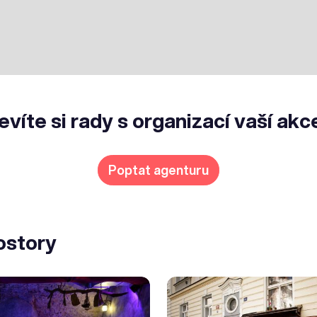
evíte si rady s organizací vaší akc
Poptat agenturu
ostory