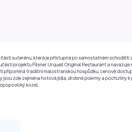
é části suterénu, která je přístupná po samostatném schodišti
částí projektu Pilsner Urquell Original Restaurant a navazuje n
ostí připomíná tradiční malostranskou hospůdku, cenově dost
 jsou zde zejména hotová jídla, drobné pokrmy a pochutiny k p
lkopopovický kozel.