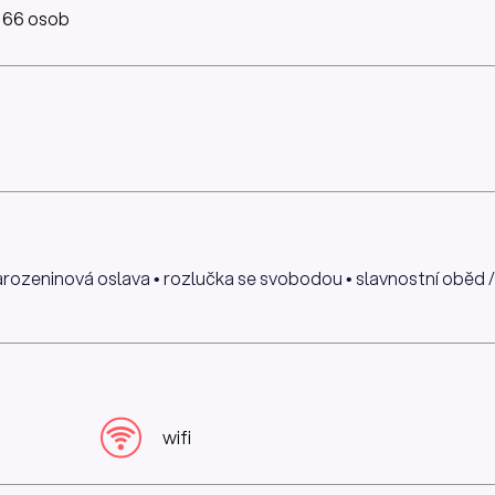
: 66 osob
narozeninová oslava • rozlučka se svobodou • slavnostní oběd / 
wifi