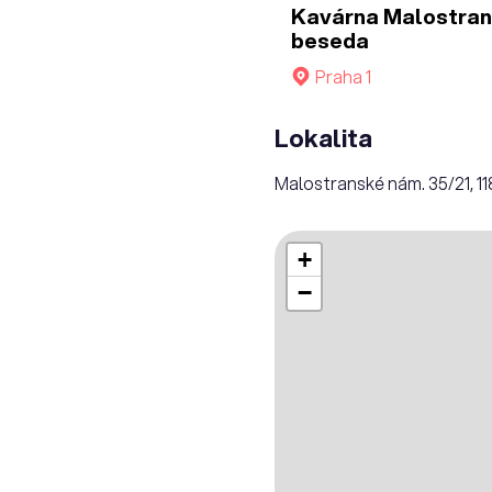
Kavárna Malostra
beseda
Praha 1
Lokalita
Malostranské nám. 35/21, 1
+
−