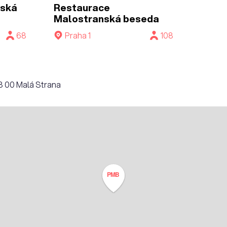
nská
Restaurace
Malostranská beseda
68
Praha 1
108
18 00 Malá Strana
PMB