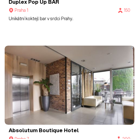
Duplex Pop Up BAR
Praha 1
150
Unikátní koktejl bar v srdci Prahy.
Absolutum Boutique Hotel
Praha 7
200