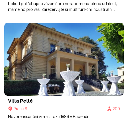
Pokud potřebujete zázemí pro nezapomenutelnou událost,
máme ho pro vás. Zarezervujte si multifunkční industriální
prostory Holešovické Šachty s vinobarem Dvojka.
Villa Pellé
Praha 6
200
Novorenesanční vila a z roku 1889 v Bubenči