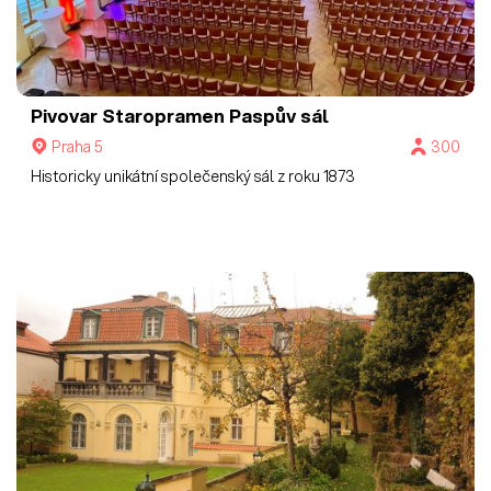
Pivovar Staropramen
Paspův sál
Praha 5
300
Historicky unikátní společenský sál z roku 1873