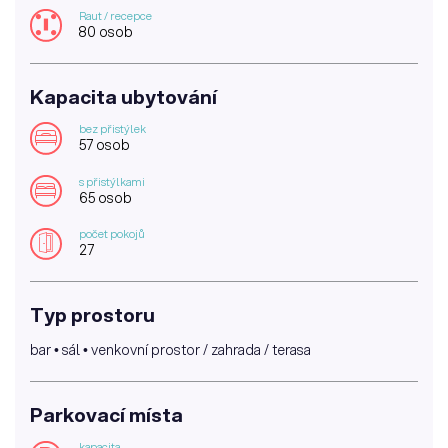
Raut / recepce
80 osob
Kapacita ubytování
bez přistýlek
57 osob
s přistýlkami
65 osob
počet pokojů
27
Typ prostoru
bar • sál • venkovní prostor / zahrada / terasa
Parkovací místa
kapacita