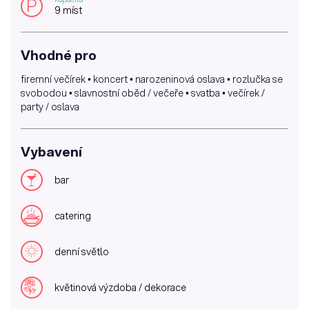
P
9 míst
Vhodné pro
firemní večírek • koncert • narozeninová oslava • rozlučka se
svobodou • slavnostní oběd / večeře • svatba • večírek /
party / oslava
Vybavení
bar
catering
denní světlo
květinová výzdoba / dekorace