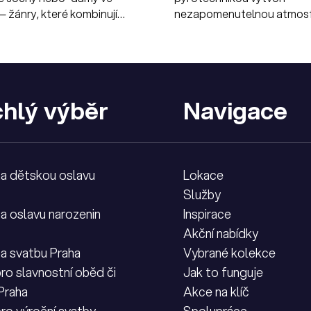
 žánry, které kombinují
nezapomenutelnou atmosf
krásu s živou interakcí s
íky.
hlý výběr
Navigace
na dětskou oslavu
Lokace
Služby
na oslavu narozenin
Inspirace
Akční nabídky
na svatbu Praha
Vybrané kolekce
ro slavnostní oběd či
Jak to funguje
 Praha
Akce na klíč
pro výroční svatby
Spolupráce