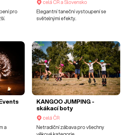
celá ČR a Slovensko
pení pro
Elegantní taneční vystoupení se
ší.
světelnými efekty.
Events
KANGOO JUMPING -
skákací boty
celá ČR
m a
Netradiční zábava pro všechny
věkové kategorie