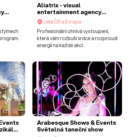
Aliatrix - visual
cy
entertainment agency
Ohnivé show
celá ČR a Evropa
ostýmech
Profesionální ohnivá vystoupení,
program.
která vám rozbuší srdce a rozproudí
energii na každé akci.
Events
Arabesque Shows & Events
ikální
Světelná taneční show