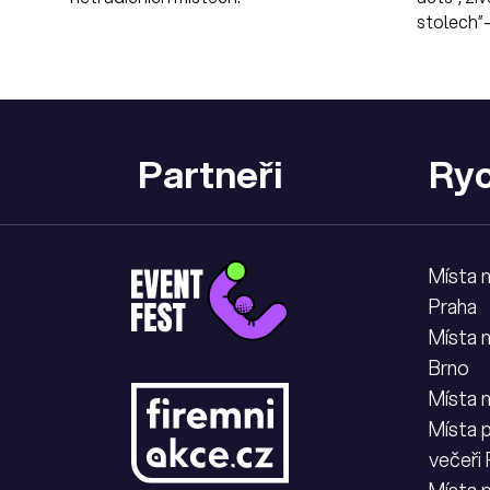
stolech”—
vizuální 
návštěvn
Partneři
Ryc
Místa 
Praha
Místa 
Brno
Místa 
Místa p
večeři
Místa 