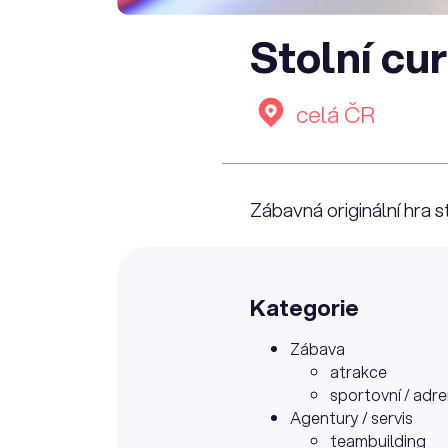
Stolní cur
celá ČR
Zábavná originální hra st
Kategorie
Zábava
atrakce
sportovní / adre
Agentury / servis
teambuilding