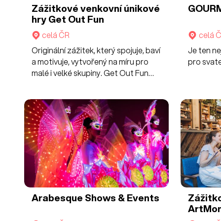
Zážitkové venkovní únikové
GOURM
hry Get Out Fun
celá ČR
celá 
Originální zážitek, který spojuje, baví
Je ten n
a motivuje, vytvořený na míru pro
pro svat
malé i velké skupiny. Get Out Fun
vás provede přírodou, městem,
vinárnami, hospůdkami, bary či
vlastní zvolenou trasou v místě vaší
akce.
Arabesque Shows & Events
Zážitk
ArtMo