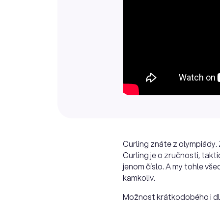
Curling znáte z olympiády. Z
Curling je o zručnosti, takt
jenom číslo. A my tohle vše
kamkoliv.
Možnost krátkodobého i d