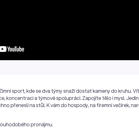
imní sport, kde se dva týmy snaží dostat kameny do kruhu. Vítěz
ice, koncentraci a týmové spolupráci. Zapojíte tělo i mysl. Jedi
chno přenesli na stůl. K vám do hospody, na firemní večírek, n
louhodobého pronájmu.