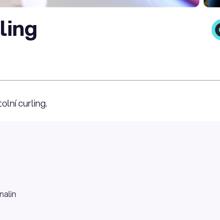
ling
olní curling.
nalin