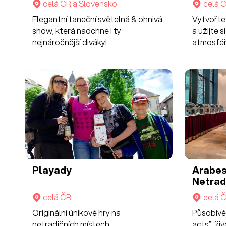
celá ČR a Slovensko
celá 
Elegantní taneční světelná & ohnivá
Vytvořte 
show, která nadchne i ty
a užijte s
nejnáročnější diváky!
atmosféř
Vyrzte kl
zážitek d
Playady
Arabes
Netrad
celá ČR
celá 
Originální únikové hry na
Působivě 
netradičních místech.
acts”, ži