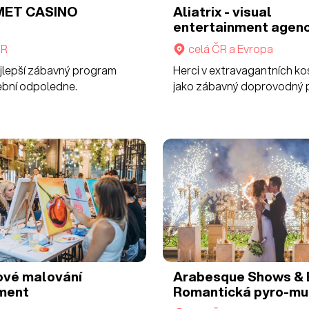
ET CASINO
Aliatrix - visual
entertainment agen
Walking acts
ČR
celá ČR a Evropa
ejlepší zábavný program
Herci v extravagantních k
ební odpoledne.
jako zábavný doprovodný 
ové malování
Arabesque Shows & 
ment
Romantická pyro-muz
show