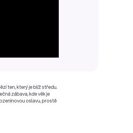
í ten, který je blíž středu.
nečná zábava, kde věk je
arozeninovou oslavu, prostě