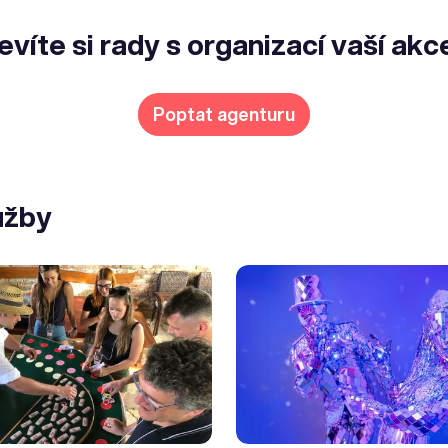
evíte si rady s organizací vaší akc
Poptat agenturu
užby