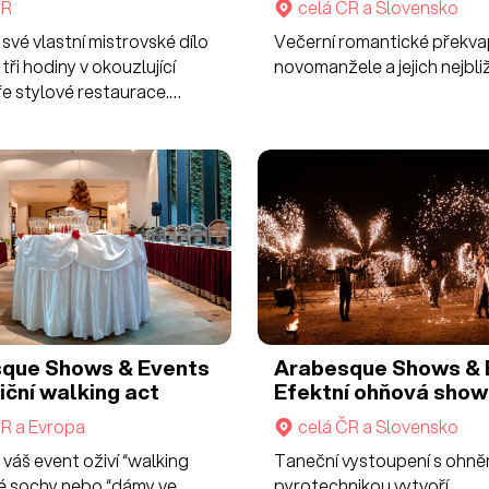
ČR
celá ČR a Slovensko
své vlastní mistrovské dílo
Večerní romantické překva
i tři hodiny v okouzlující
novomanžele a jejich nejbliž
e stylové restaurace.
idně sami, s přáteli nebo
arujte!
que Shows & Events
Arabesque Shows & 
iční walking act
Efektní ohňová show
ČR a Evropa
celá ČR a Slovensko
váš event oživí “walking
Taneční vystoupení s ohně
vé sochy nebo “dámy ve
pyrotechnikou vytvoří