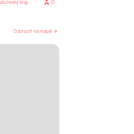
dočeský kraj
13
Zobrazit na mapě