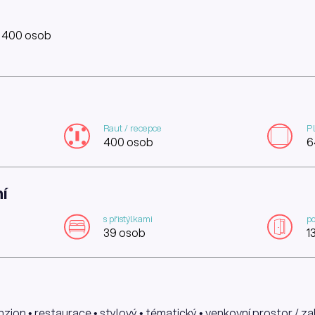
: 400 osob
Raut / recepce
P
400 osob
6
í
s přistýlkami
po
39 osob
1
enzion • restaurace • stylový • tématický • venkovní prostor / z