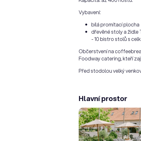
Vybavení:
bílá promítací plocha
dřevěné stoly a židl
- 10 bistro stolů s ce
Občerstvení na coffeebrea
Foodway catering, kteří zajiš
Před stodolou velký venkov
Hlavní prostor