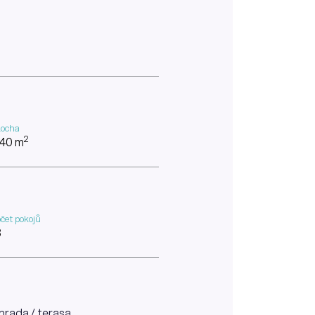
locha
2
40 m
čet pokojů
3
ahrada / terasa