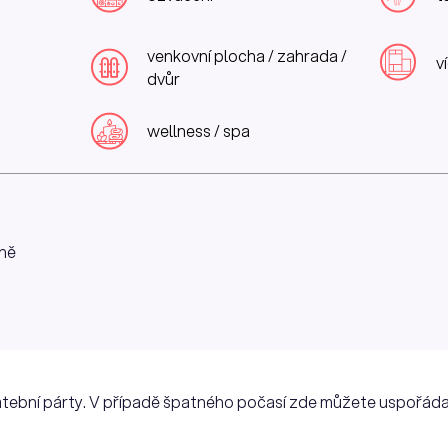
venkovní plocha / zahrada /
v
dvůr
wellness / spa
ně
vatební párty. V případě špatného počasí zde můžete uspořád