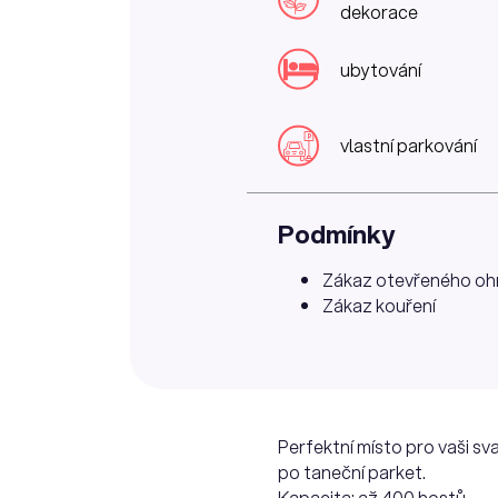
dekorace
ubytování
vlastní parkování
Podmínky
Zákaz otevřeného oh
Zákaz kouření
Perfektní místo pro vaši s
po taneční parket.
Kapacita: až 400 hostů.