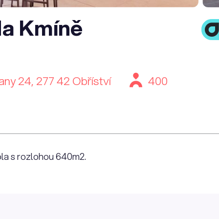
Na Kmíně
ny 24, 277 42 Obříství
400
ola s rozlohou 640m2.