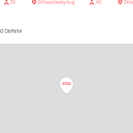
35
Středočeský kraj
40
Stře
2 Obříství
STOD