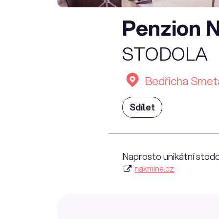
Penzion 
STODOLA
Bedřicha Smeta
Sdílet
Naprosto unikátní stod
nakmine.cz