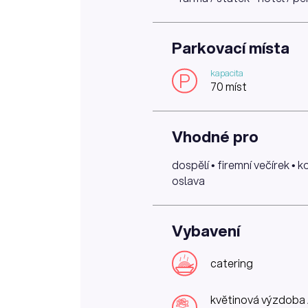
Parkovací místa
kapacita
P
70 míst
Vhodné pro
dospělí • firemní večírek • 
oslava
Vybavení
catering
květinová výzdoba 