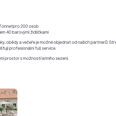
e Tonnetpro 200 osob
lkem 40 barovými židličkami
ky, obědy a večeře je možné objednat od našich partnerů: St
ťují profesionální full service.
ní prostor s možností letního sezení.