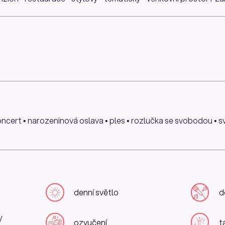
koncert • narozeninová oslava • ples • rozlučka se svobodou • sv
denní světlo
d
/
ozvučení
t