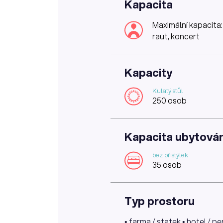
Kapacita
Maximální kapacita
raut, koncert
Kapacity
Kulatý stůl
250 osob
Kapacita ubytován
bez přistýlek
35 osob
Typ prostoru
• farma / statek • hotel / p