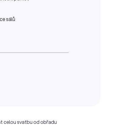
íce sálů
at celou svatbu od obřadu