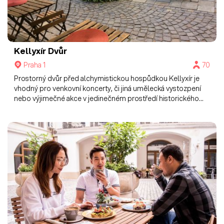
Kellyxír
Dvůr
Praha 1
70
Prostorný dvůr před alchymistickou hospůdkou Kellyxír je
vhodný pro venkovní koncerty, či jiná umělecká vystozpení
nebo výjimečné akce v jedinečném prostředí historického
centra Prahy.