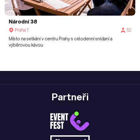
Národní 38
Praha 1
52
Místo na setkání v centru Prahy s celodenní snídaní a
výběrovou kávou
Partneři