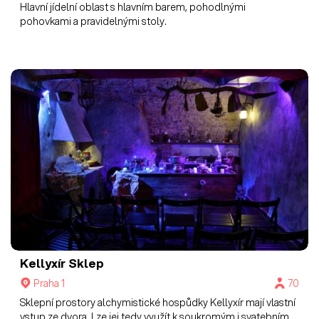
Hlavní jídelní oblast s hlavním barem, pohodlnými
pohovkami a pravidelnými stoly.
Kellyxír
Sklep
Praha 1
70
Sklepní prostory alchymistické hospůdky Kellyxír mají vlastní
vstup ze dvora. Lze jej tedy využít k soukromým i svatebním