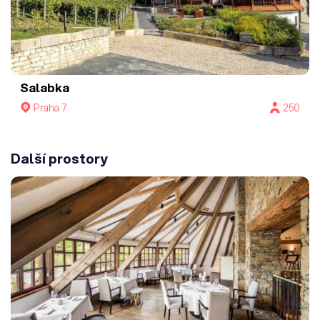
Salabka
Praha 7
250
Další prostory