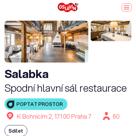
Salabka
Spodní hlavní sál restaurace
POPTAT PROSTOR
K Bohnicím 2, 171 00 Praha 7
60
Sdílet