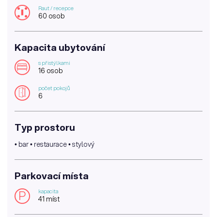
Raut / recepce
60 osob
Kapacita ubytování
s přistýlkami
16 osob
počet pokojů
6
Typ prostoru
• bar • restaurace • stylový
Parkovací místa
kapacita
P
41 míst