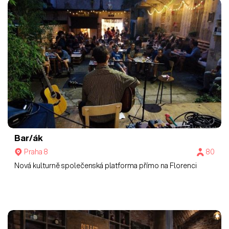
Bar/ák
Praha 8
80
Nová kulturně společenská platforma přímo na Florenci