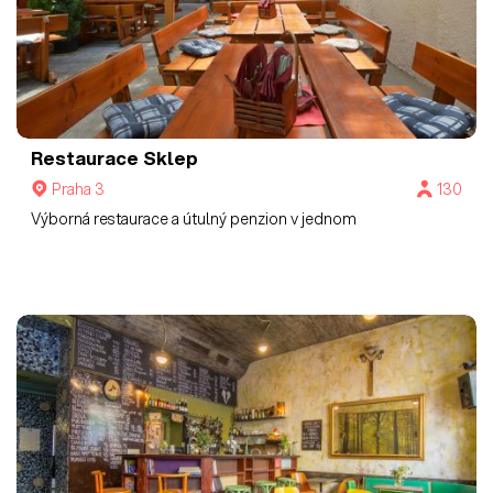
Restaurace Sklep
Praha 3
130
Výborná restaurace a útulný penzion v jednom