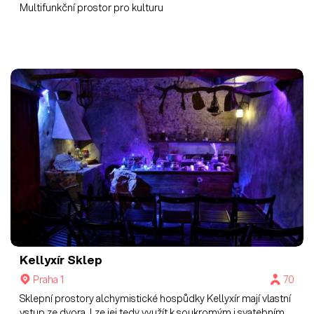
Multifunkční prostor pro kulturu
Kellyxír
Sklep
Praha 1
70
Sklepní prostory alchymistické hospůdky Kellyxír mají vlastní
vstup ze dvora. Lze jej tedy využít k soukromým i svatebním