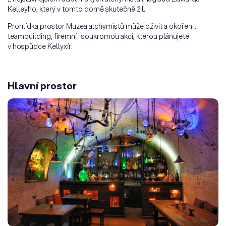
Kelleyho, který v tomto domě skutečně žil.
Prohlídka prostor Muzea alchymistů může oživit a okořenit
teambuilding, firemní i soukromou akci, kterou plánujete
v hospůdce Kellyxír.
Hlavní prostor