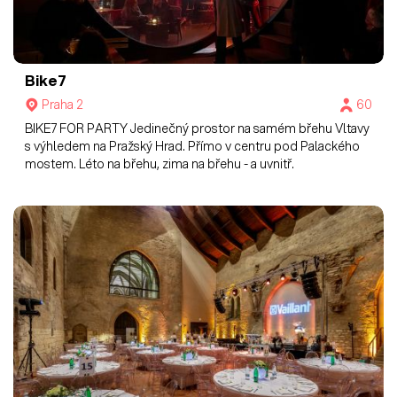
Bike7
Praha 2
60
BIKE7 FOR PARTY Jedinečný prostor na samém břehu Vltavy
s výhledem na Pražský Hrad. Přímo v centru pod Palackého
mostem. Léto na břehu, zima na břehu - a uvnitř.