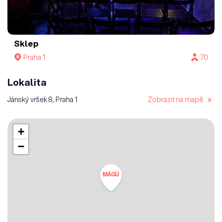
Sklep
Praha 1
70
Lokalita
Jánský vršek 8, Praha 1
Zobrazit na mapě
+
−
MÁGŮ