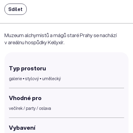
Sdílet
Muzeum alchymistů a mágů staré Prahy se nachází
v areálnu hospůdky Kellyxír.
Typ prostoru
galerie • stylový • umělecký
Vhodné pro
večírek / party / oslava
Vybavení