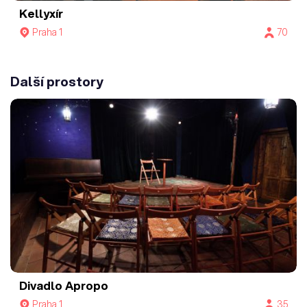
Kellyxír
Praha 1
70
Další prostory
Divadlo Apropo
Praha 1
35