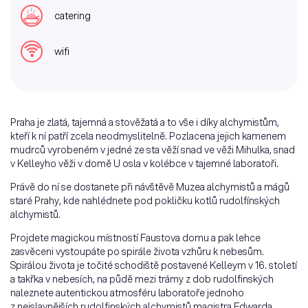
catering
wifi
Praha je zlatá, tajemná a stověžatá a to vše i díky alchymistům,
kteří k ní patří zcela neodmyslitelně. Pozlacena jejich kamenem
mudrců vyrobeném v jedné ze sta věží snad ve věži Mihulka, snad
v Kelleyho věži v domě U osla v kolébce v tajemné laboratoři.
Právě do ní se dostanete při návštěvě Muzea alchymistů a mágů
staré Prahy, kde nahlédnete pod pokličku kotlů rudolfínských
alchymistů.
Projdete magickou místností Faustova domu a pak lehce
zasvěceni vystoupáte po spirále života vzhůru k nebesům.
Spirálou života je točité schodiště postavené Kelleym v 16. století
a takřka v nebesích, na půdě mezi trámy z dob rudolfinských
naleznete autentickou atmosféru laboratoře jednoho
z nejslavnějších rudolfinských alchymistů magistra Edwarda