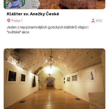
Klášter sv. Anežky České
Praha 1
400
Jeden z nejvýznamnějších gotických kláštěrů vítající i
"světské" akce