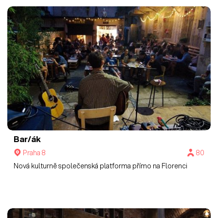
Bar/ák
Praha 8
80
Nová kulturně společenská platforma přímo na Florenci