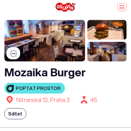
Mozaika Burger
POPTAT PROSTOR
Nitranská 13, Praha 3
45
Sdílet