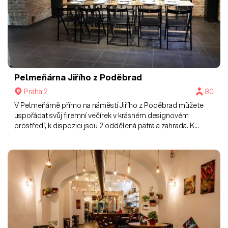
Pelmeňárna Jiřího z Poděbrad
Praha 2
80
V Pelmeňárně přímo na náměstí Jiřího z Poděbrad můžete
uspořádat svůj firemní večírek v krásném designovém
prostředí, k dispozici jsou 2 oddělená patra a zahrada. K
dispozici projektor s plátnem i tabule pro lektory.