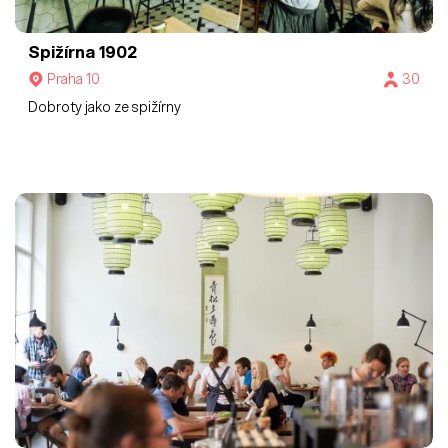
Spižírna 1902
Praha 10
30
Dobroty jako ze spižírny