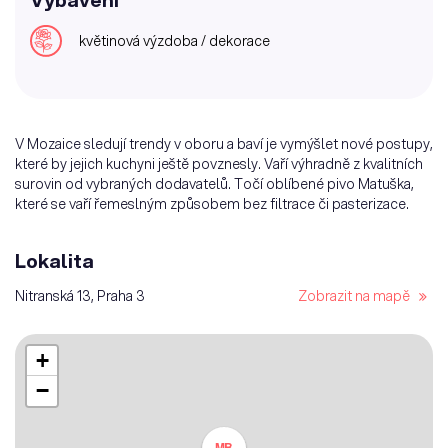
květinová výzdoba / dekorace
V Mozaice sledují trendy v oboru a baví je vymýšlet nové postupy,
které by jejich kuchyni ještě povznesly. Vaří výhradně z kvalitních
surovin od vybraných dodavatelů. Točí oblíbené pivo Matuška,
které se vaří řemeslným způsobem bez filtrace či pasterizace.
Lokalita
Nitranská 13, Praha 3
Zobrazit na mapě
+
−
MB