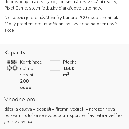
doprovodných aktivit jako jsou simulátory virtuální reality,
Pixel Game, stolní fotbálky či arkádové automaty.
K dispozici je pro návštěvníky bar pro 200 osob a není tak
žádný problém pro uspořádání oslavy nebo narozeninové
akce.
Kapacity
Kombinace
Plocha
stání a
1500
2
sezení
m
200
osob
Vhodné pro
dětská oslava • dospělí • firemní večírek • narozeninová
oslava • rozlučka se svobodou • sportovní aktivita • večírek
/ party / oslava