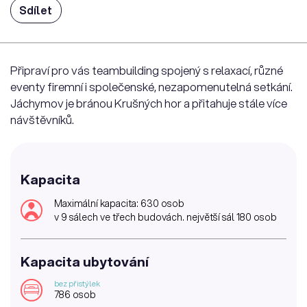
Sdílet
Připraví pro vás teambuilding spojený s relaxací, různé
eventy firemní i společenské, nezapomenutelná setkání.
Jáchymov je bránou Krušných hor a přitahuje stále více
návštěvníků.
Kapacita
Maximální kapacita: 630 osob
v 9 sálech ve třech budovách. největší sál 180 osob
Kapacita ubytování
bez přistýlek
786 osob