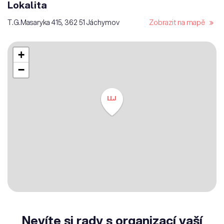
Lokalita
T.G.Masaryka 415, 362 51 Jáchymov
Zobrazit na mapě
+
−
LLJ
Nevíte si rady s organizací vaší