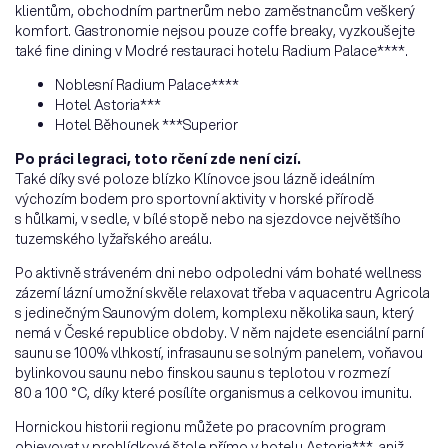
klientům, obchodním partnerům nebo zaměstnancům veškerý
komfort. Gastronomie nejsou pouze coffe breaky, vyzkoušejte
také fine dining v Modré restauraci hotelu Radium Palace****.
Noblesní Radium Palace****
Hotel Astoria***
Hotel Běhounek ***Superior
Po práci legraci, toto rčení zde není cizí.
Také díky své poloze blízko Klínovce jsou lázně ideálním
výchozím bodem pro sportovní aktivity v horské přírodě
s hůlkami, v sedle, v bílé stopě nebo na sjezdovce největšího
tuzemského lyžařského areálu.
Po aktivně stráveném dni nebo odpoledni vám bohaté wellness
zázemí lázní umožní skvěle relaxovat třeba v aquacentru Agricola
s jedinečným Saunovým dolem, komplexu několika saun, který
nemá v České republice obdoby. V něm najdete esenciální parní
saunu se 100% vlhkostí, infrasaunu se solným panelem, voňavou
bylinkovou saunu nebo finskou saunu s teplotou v rozmezí
80 a 100 °C, díky které posílíte organismus a celkovou imunitu.
Hornickou historii regionu můžete po pracovním program
objevovat v prohlídkové štole přímo v hotelu Astoria***, aniž