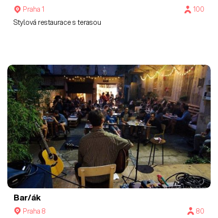
Praha 1
100
Stylová restaurace s terasou
Bar/ák
Praha 8
80