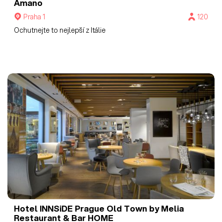
Amano
Praha 1
120
Ochutnejte to nejlepší z Itálie
Hotel INNSiDE Prague Old Town by Melia
Restaurant & Bar HOME