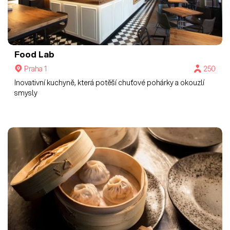
Food Lab
Praha 1
250
Inovativní kuchyně, která potěší chuťové pohárky a okouzlí
smysly