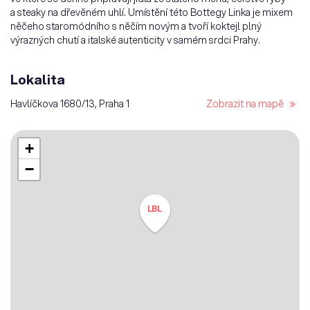
a steaky na dřevěném uhlí. Umístění této Bottegy Linka je mixem
něčeho staromódního s něčím novým a tvoří koktejl plný
výrazných chutí a italské autenticity v samém srdci Prahy.
Lokalita
Havlíčkova 1680/​13, Praha 1
Zobrazit na mapě
+
−
LBL