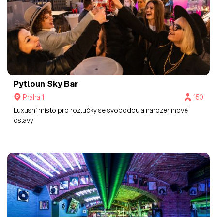
Pytloun Sky Bar
Praha 1
150
Luxusní místo pro rozlučky se svobodou a narozeninové
oslavy