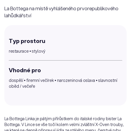
La Bottega na místě vyhlášeného prvorepublikového
lahůdkářství
Typ prostoru
restaurace • stylový
Vhodné pro
dospělí • firemní večírek • narozeninová oslava • slavnostní
oběd / večeře
La Bottega Linka je pátým přírůstkem do italské rodiny bister La
Bottega. V Lince se vše točí kolem velmi zvláštní X-Oven trouby,
ve které se denně připravují jídla ze stálého menu, čerstvé ryby