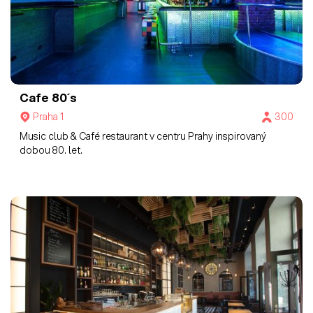
Cafe 80´s
Praha 1
300
Music club & Café restaurant v centru Prahy inspirovaný
dobou 80. let.