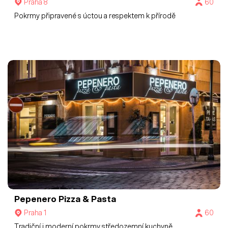
Praha 8
60
Pokrmy připravené s úctou a respektem k přírodě
Pepenero Pizza & Pasta
Praha 1
60
Tradiční i moderní pokrmy středozemní kuchyně