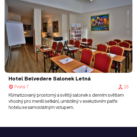
Hotel Belvedere
Salonek Letná
Praha 7
25
Klimatizovaný prostorný a světlý salonek s denním světlem
vhodný pro menší setkání, umístěný v exekutivním patře
hotelu se samostatným vstupem.