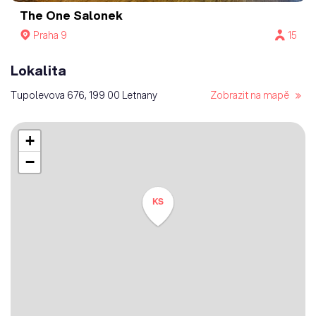
The One Salonek
Praha 9
15
Lokalita
Tupolevova 676, 199 00 Letnany
Zobrazit na mapě
+
−
KS