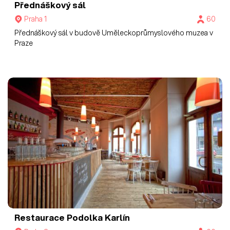
Přednáškový sál
Praha 1
60
Přednáškový sál v budově Uměleckoprůmyslového muzea v
Praze
Restaurace Podolka Karlín