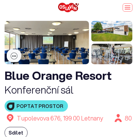
Blue Orange Resort
Konferenční sál
POPTAT PROSTOR
Tupolevova 676, 199 00 Letnany
80
Sdílet