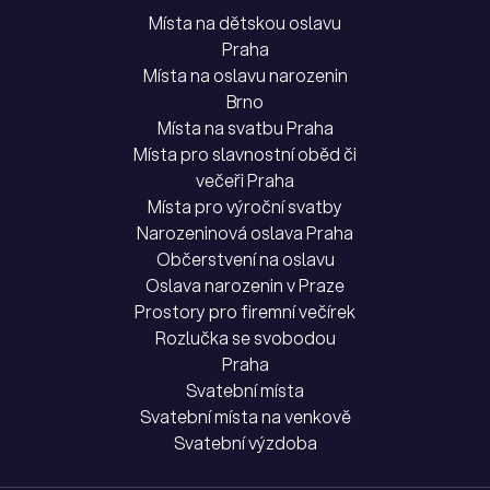
Místa na dětskou oslavu
Praha
Místa na oslavu narozenin
Brno
Místa na svatbu Praha
Místa pro slavnostní oběd či
večeři Praha
Místa pro výroční svatby
Narozeninová oslava Praha
Občerstvení na oslavu
Oslava narozenin v Praze
Prostory pro firemní večírek
Rozlučka se svobodou
Praha
Svatební místa
Svatební místa na venkově
Svatební výzdoba