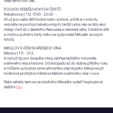
čeká tento rok i vás.
POCHOD REBEŠOVICKÝCH ČERTŮ
Rebešovice | 7.12. 17:00 - 23:00
Ať už jsou vaše děti hodné nebo zlobivé, určitě je v sobotu
vezměte na pochod rebešovických čertů! Letos vás na této akci
čekají i čerti až z dalekého Rakouska a nebeská váha. Odvážné děti
si mohou pohrát s čerty nebo se vyzpovídat Mikuláši ze svých
hříchů.
MIKULOV S VŮNÍ SVAŘENÉHO VÍNA
Mikulov | 1.11. - 31.3.
A nyní již tip pro dospělé, který zahřeje každého milovníka
svařeného vína a historie. Od listopadu až do dubna příštího roku
si můžete vychutnat zimní atmosféru starobylého Mikulova při
hodinové prohlídce města se šálkem svařeného vína v ruce.
Stále váháte, kam se na letošního Mikuláše vydat? Inspirujte se
dalšími
tipy
.