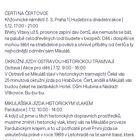
ČERTI NA ČERTOVCE
Křižovnické náměstí č. 3, Praha 1 | Hudební a divadelní akce |
5.12. 17:00 - 21:00
Břehy Vltavy už 5. prosince zaplní dav čertů, ale nemusíte se bát,
na palubě celodřevěných lodí budete v bezpečí. Děti i dospělí se
mohou těšit na strašidelné pověsti a ohnivé příběhy od čertů a ty
nejhodnější odmění sám Mikuláš.
OKRUŽNÍ JÍZDY OSTRAVOU HISTORICKOU TRAMVAJÍ
Ostrava | Akce pro děti | 7.12. 9:00 - 16:00
V Ostravě se Mikuláš slaví v historických tramvajích! Čeká vás
25 minutová okružní jízda po Hrabůvce. Čert, anděl a Mikuláš vás
budou čekat na zastávkách Hotel. Dům Hlubina a Nádraží
Vítkovice. Bu-bu-bu.
MIKULÁŠSKÁ JÍZDA HISTORICKÝM VLAKEM
Pardubice | 7.12. 10:00 - 14:00
A když už jsme u těch historických dopravních prostředků,
musíme zmínit i historický vlak, který vás na Mikuláše proveze
Pardubickým krajem, a to už potřicáté prvé! První jízda se
uskutečnila právě v roce 1989 v Letohradě na té samé trase, která