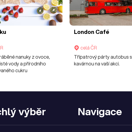
vku
London Café
ČR
celá ČR
ráběné nanuky z ovoce,
Třípatrový párty autobus s
čisté vody a přírodního
kavárnou na vaší akci.
vaného cukru
hlý výběr
Navigace