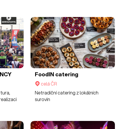
ENCY
FoodIN catering
celá ČR
tura,
Netradiční catering z lokálních
ealizaci
surovin
dětských