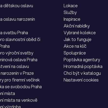
na dětskou oslavu
Lokace
Služby
na oslavu narozenin
Inspirace
Akční nabídky
na svatbu Praha
Vybrané kolekce
ro slavnostní oběd či
Jak to funguje
 Praha
Akce na klíč
pro výroční svatby
Spolupráce
ninová oslava Praha
Poptávka agentury
tvení na oslavu
Hromadná poptávka
 narozenin v Praze
Chci být v katalogu
y pro firemní večírek
Nastavení cookies
ka se svobodou Praha
ní místa
ní místa na venkově
ní výzdoba