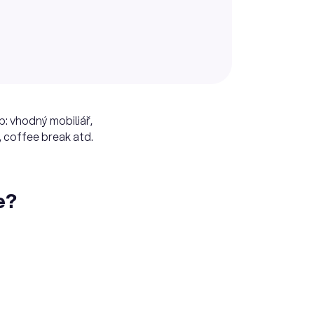
b: vhodný mobiliář,
, coffee break atd.
e?