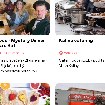
.ooo - Mystery Dinner
Kalina catering
a u Bati
ČR a Slovensko
celá ČR
hra při večeři - Zkuste si na
Cateringové služby pod t
ži, jaké je to být
Mirka Kaliny
em, vášnivou herečkou
rtovním talentem. Podaří
ozlousknout zločin a
uchovat svoje osobní
í?