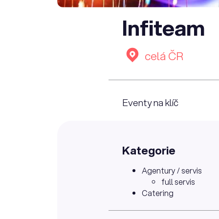
Infiteam
celá ČR
Eventy na klíč
Kategorie
Agentury / servis
full servis
Catering