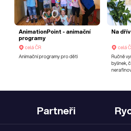
AnimationPoint - animační
Na dří
programy
celá ČR
celá 
Animační programy pro děti
Ručně vy
bylinek, 
nerafino
Partneři
Ryc