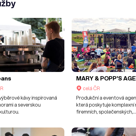
užby
eans
MARY & POPP'S AG
ČR
celá ČR
 výběrové kávy inspirovaná
Produkční a eventová agen
horami a severskou
která poskytuje komplexní r
kulturou.
firemních, společenských,
sportovních, kulturních a 
akcí kdekoliv po celé ČR