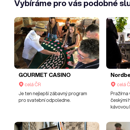
Vybíráme pro vás podobné sl
GOURMET CASINO
Nordb
celá ČR
celá 
Je ten nejlepší zábavný program
Pražírna
pro svatební odpoledne.
českými 
kávovou 