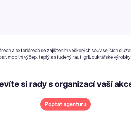
érech a exteriérech se zajištěním veškerých souvisejících služe
ar, mobilní výčep, teplý a studený raut, gril, cukrářské výrobky
evíte si rady s organizací vaší akc
Poptat agenturu