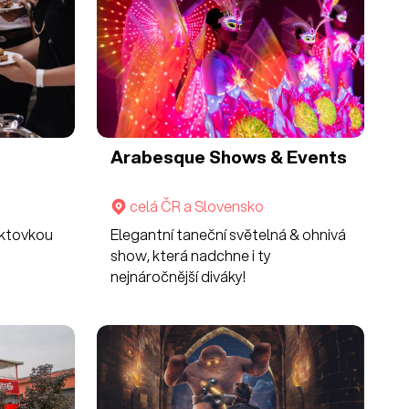
Arabesque Shows & Events
celá ČR a Slovensko
aktovkou
Elegantní taneční světelná & ohnivá
show, která nadchne i ty
nejnáročnější diváky!