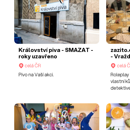
Království piva - SMAZAT -
zazito
roky uzavřeno
- Vražd
celá ČR
celá 
Pivo na Vaší akci.
Roleplay 
vlastní ků
detektiv
nebo spo
se vám r
zároveň 
tajemstv