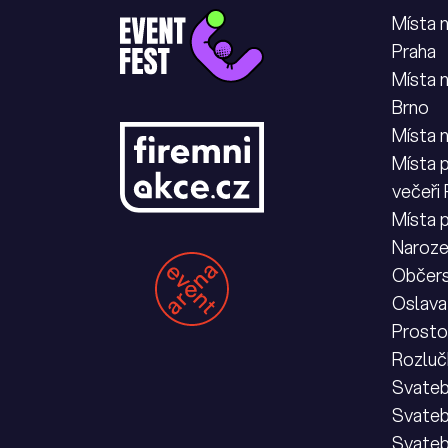
Místa 
Praha
Místa 
Brno
Místa 
Místa p
večeři
Místa 
Naroze
Občers
Oslava
Prostor
Rozluč
Svateb
Svateb
Svateb