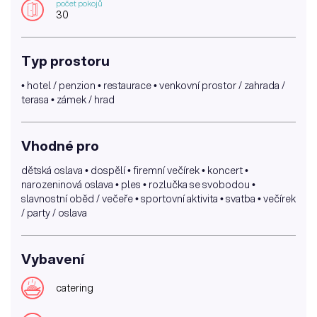
počet pokojů
30
Typ prostoru
• hotel / penzion • restaurace • venkovní prostor / zahrada /
terasa • zámek / hrad
Vhodné pro
dětská oslava • dospělí • firemní večírek • koncert •
narozeninová oslava • ples • rozlučka se svobodou •
slavnostní oběd / večeře • sportovní aktivita • svatba • večírek
/ party / oslava
Vybavení
catering