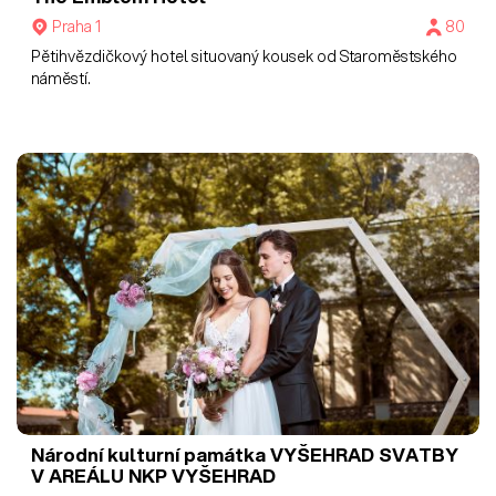
Praha 1
80
Pětihvězdičkový hotel situovaný kousek od Staroměstského
náměstí.
Národní kulturní památka VYŠEHRAD
SVATBY
V AREÁLU NKP VYŠEHRAD