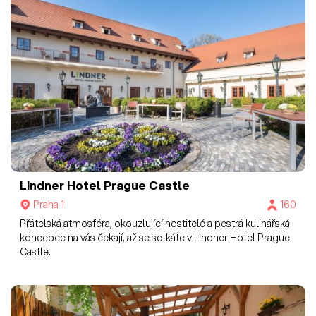
nechávají ožít tradiční kuchyni našich předků s nádechem
moderní doby. Menu obsahuje zvěřinu a vybraná jídla české i
mezinárodní kuchyně.
Lindner Hotel Prague Castle
Praha 1
160
Přátelská atmosféra, okouzlující hostitelé a pestrá kulinářská
koncepce na vás čekají, až se setkáte v Lindner Hotel Prague
Castle.