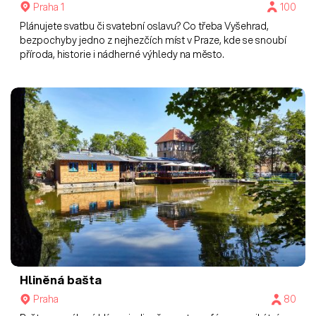
Praha 1
100
Plánujete svatbu či svatební oslavu? Co třeba Vyšehrad,
bezpochyby jedno z nejhezčích míst v Praze, kde se snoubí
příroda, historie i nádherné výhledy na město.
Hliněná bašta
Praha
80