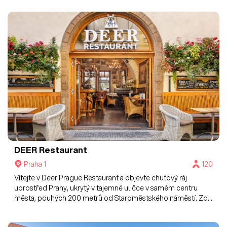
DEER Restaurant
Praha 1
120
Vítejte v Deer Prague Restaurant a objevte chuťový ráj
uprostřed Prahy, ukrytý v tajemné uličce v samém centru
města, pouhých 200 metrů od Staroměstského náměstí. Zde
věří, že dobrá restaurace není pouze o skvělém jídle, ale také
o prostředí, ve kterém se nachází. V jejich jídlech pro vás