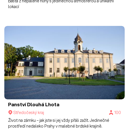
Bašta z nepálené hlíny s jedinečnou atmosférou a unikátní
lokací
Panství Dlouhá Lhota
Středočeský kraj
100
Život na zámku – jak jste si jej vždy přáli zažít. Jedinečné
prostředí nedaleko Prahy v malebné brdské krajině.