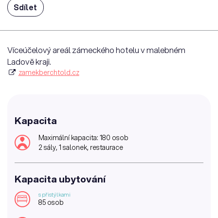
Sdílet
Víceúčelový areál zámeckého hotelu v malebném
Ladově kraji.
zamekberchtold.cz
Kapacita
Maximální kapacita: 180 osob
2 sály, 1 salonek, restaurace
Kapacita ubytování
s přistýlkami
85 osob