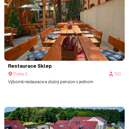
Restaurace Sklep
Praha 3
130
Výborná restaurace a útulný penzion v jednom