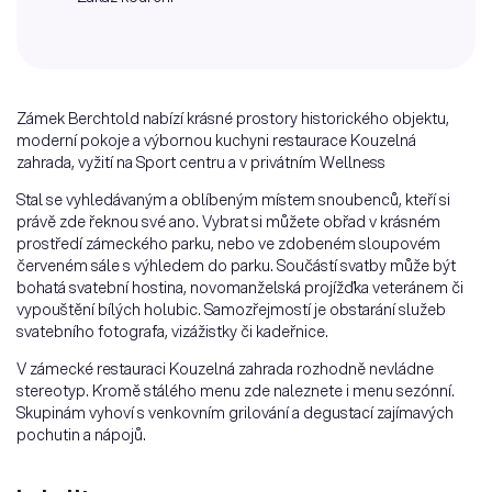
Zámek Berchtold nabízí krásné prostory historického objektu,
moderní pokoje a výbornou kuchyni restaurace Kouzelná
zahrada, vyžití na Sport centru a v privátním Wellness
Stal se vyhledávaným a oblíbeným místem snoubenců, kteří si
právě zde řeknou své ano. Vybrat si můžete obřad v krásném
prostředí zámeckého parku, nebo ve zdobeném sloupovém
červeném sále s výhledem do parku. Součástí svatby může být
bohatá svatební hostina, novomanželská projížďka veteránem či
vypouštění bílých holubic. Samozřejmostí je obstarání služeb
svatebního fotografa, vizážistky či kadeřnice.
V zámecké restauraci Kouzelná zahrada rozhodně nevládne
stereotyp. Kromě stálého menu zde naleznete i menu sezónní.
Skupinám vyhoví s venkovním grilování a degustací zajímavých
pochutin a nápojů.