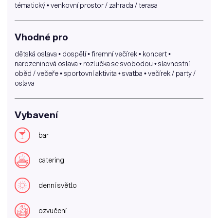
tématický • venkovní prostor / zahrada / terasa
Vhodné pro
dětská oslava • dospělí • firemní večírek • koncert •
narozeninová oslava • rozlučka se svobodou • slavnostní
oběd / večeře • sportovní aktivita • svatba • večírek / party /
oslava
Vybavení
bar
catering
denní světlo
ozvučení