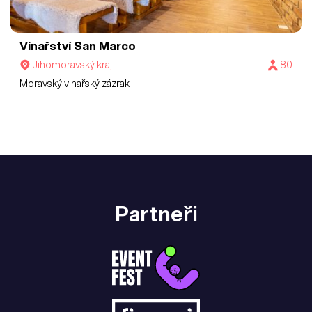
Vinařství San Marco
Jihomoravský kraj
80
Moravský vinařský zázrak
Partneři