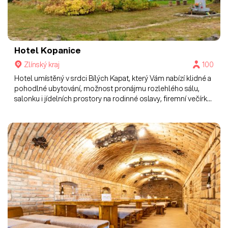
Hotel Kopanice
Zlínský kraj
100
Hotel umístěný v srdci Bílých Kapat, který Vám nabízí klidné a
pohodlné ubytování, možnost pronájmu rozlehlého sálu,
salonku i jídelních prostory na rodinné oslavy, firemní večírky,
svatbu a jiné výjimečné události.