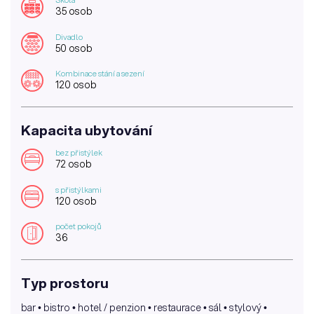
35 osob
Divadlo
50 osob
Kombinace stání a sezení
120 osob
Kapacita ubytování
bez přistýlek
72 osob
s přistýlkami
120 osob
počet pokojů
36
Typ prostoru
bar • bistro • hotel / penzion • restaurace • sál • stylový •