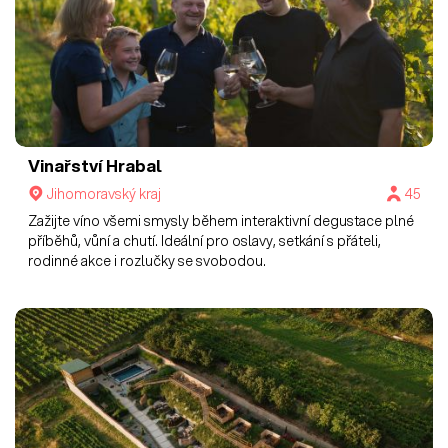
Vinařství Hrabal
Jihomoravský kraj
45
Zažijte víno všemi smysly během interaktivní degustace plné
příběhů, vůní a chutí. Ideální pro oslavy, setkání s přáteli,
rodinné akce i rozlučky se svobodou.