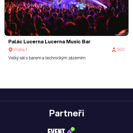
Palác Lucerna
Lucerna Music Bar
Praha 1
500
Velký sál s barem a technickým zázemím
Partneři