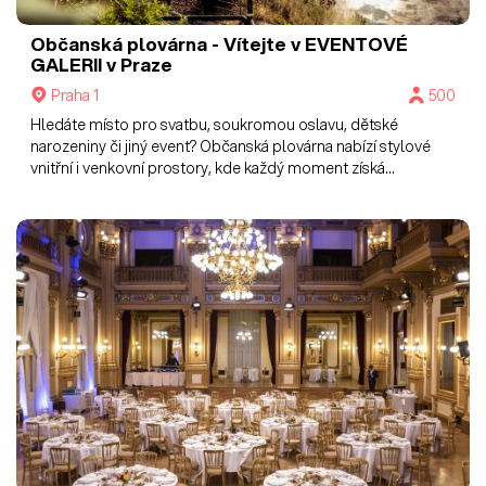
Občanská plovárna - Vítejte v EVENTOVÉ
GALERII v Praze
Praha 1
500
Hledáte místo pro svatbu, soukromou oslavu, dětské
narozeniny či jiný event? Občanská plovárna nabízí stylové
vnitřní i venkovní prostory, kde každý moment získá
výjimečnou atmosféru.