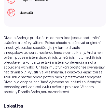
více sálů
Divadlo Archa je produkčním domem, kde je soudobé umění
uváděno a také vytvářeno. Pokud chcete naplánovat originální
a neobvyklou akci, uspořádejte ji v tomto divadle
s neopakovatelnou atmosférou hned v centru Prahy. Archa není
ovšem pouze místem divadelních, tanečních, multimediálních
představení a koncertů, je také místem konferencí a mnoha
společenských akcí. Unikátní multifunkční prostor se dvěma sály
nabízí variabilní využití. Velký a malý sál s celkovou kapacitou až
1200 lidí je možné podle potřeb měnit, přestavovat a spojovat.
Divadlo je v neposlední řadě vybaveno nejlepšími současnými
technologiemi v oblasti zvuku, světel a projekce. Všechny
prostory Divadla Archa jsou bezbariérové.
Lokalita