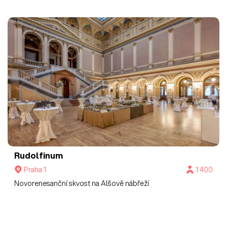
Rudolfinum
Praha 1
1 400
Novorenesanční skvost na Alšově nábřeží