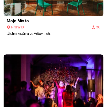
Moje Místo
Praha 10
30
Útulná kavárna ve Vršovicích.