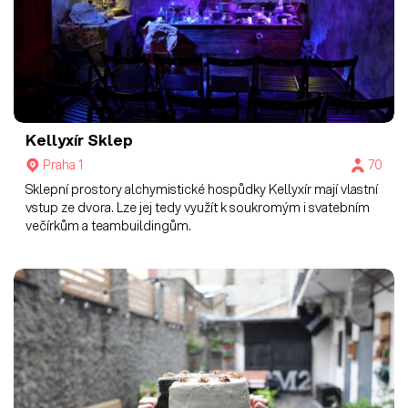
Kellyxír
Sklep
Praha 1
70
Sklepní prostory alchymistické hospůdky Kellyxír mají vlastní
vstup ze dvora. Lze jej tedy využít k soukromým i svatebním
večírkům a teambuildingům.