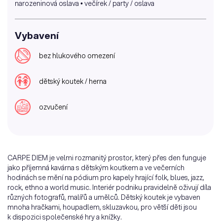
narozeninová oslava • večírek / party / oslava
Vybavení
bez hlukového omezení
dětský koutek / herna
ozvučení
CARPE DIEM je velmi rozmanitý prostor, který přes den funguje
jako příjemná kavárna s dětským koutkem a ve večerních
hodinách se mění na pódium pro kapely hrající folk, blues, jazz,
rock, ethno a world music. Interiér podniku pravidelně oživují díla
různých fotografů, malířů a umělců. Dětský koutek je vybaven
mnoha hračkami, houpadlem, skluzavkou, pro větší děti jsou
k dispozici společenské hry a knížky.