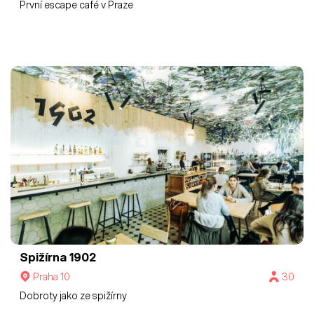
První escape café v Praze
Spižírna 1902
Praha 10
30
Dobroty jako ze spižírny