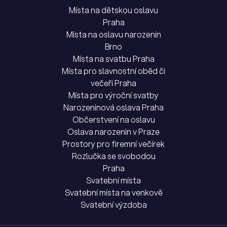
Místa na dětskou oslavu
Praha
Místa na oslavu narozenin
Brno
Místa na svatbu Praha
Místa pro slavnostní oběd či
večeři Praha
Místa pro výroční svatby
Narozeninová oslava Praha
Občerstvení na oslavu
Oslava narozenin v Praze
Prostory pro firemní večírek
Rozlučka se svobodou
Praha
Svatební místa
Svatební místa na venkově
Svatební výzdoba