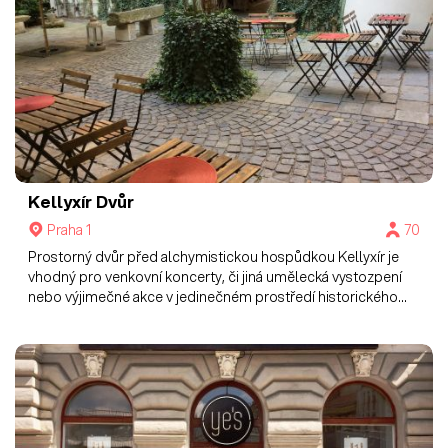
Kellyxír
Dvůr
Praha 1
70
Prostorný dvůr před alchymistickou hospůdkou Kellyxír je
vhodný pro venkovní koncerty, či jiná umělecká vystozpení
nebo výjimečné akce v jedinečném prostředí historického
centra Prahy.