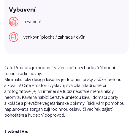
Vybavení
ozvučení
venkovní plocha / zahrada / dvůr
Cafe Prostoru je moderní kavárna přímo v budově Národní
technické knihovny.
Minimalistický design kavárny je doplněn prvky z kůže, betonu
a kovu. V Cafe Prostoru vystavují svá díla mladí umělci
a fotografové, jejich interiér se tudíž neustále mění a nikdy
neomrzí. Kavárna nabízí čerstvě umletou kávu, domácí dorty
a koláče a převážně vegetariánské pokrmy. Rádi Vám pomohou
naplánovat a zorganizují rodinnou oslavu či večírek, zajistí
pohoštění a hudební doprovod.
Lokalita