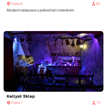
Praha 6
80
Moderní restaurace s jedinečným interiérem
Kellyxír
Sklep
Praha 1
70