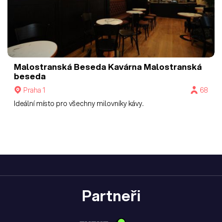
Malostranská Beseda
Kavárna Malostranská
beseda
Praha 1
68
Ideální místo pro všechny milovníky kávy.
Partneři