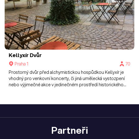
Kellyxír
Dvůr
Praha 1
70
Prostorný dvůr před alchymistickou hospůdkou Kellyxír je
vhodný pro venkovní koncerty, či jiná umělecká vystozpení
nebo výjimečné akce v jedinečném prostředí historického
centra Prahy.
Partneři