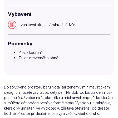
Vybavení
venkovní plocha / zahrada / dvůr
Podmínky
Zákaz kouření
Zákaz otevřeného ohně
Do stylového prostoru baru Nota, zařízeném v minimalistickém
designu, můžete zavítat po celý den. Na dobrou kávu a denní tisk
po ránu či až večer na širokou škálu míchaných nápojů, ke kterým
si můžete dát občerstvení ve formě tapas. Výhodou je zahrádka,
která díky umístění ve vnitrobloku zůstává otevřena i po desáté
hodině. Prostor je ideální na oslavy a večírky všeho druhu.