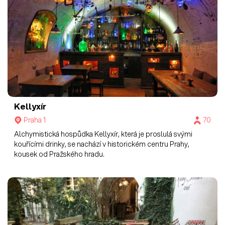
Kellyxír
Praha 1
70
Alchymistická hospůdka Kellyxír, která je proslulá svými
kouřícími drinky, se nachází v historickém centru Prahy,
kousek od Pražského hradu.