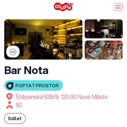
Bar Nota
POPTAT PROSTOR
Štěpánská 539/9, 120 00 Nové Město
50
Sdílet