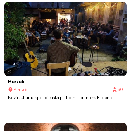
Bar/ák
Praha 8
80
Nová kulturně společenská platforma přímo na Florenci