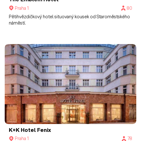
Praha 1
80
Pětihvězdičkový hotel situovaný kousek od Staroměstského
náměstí.
K+K Hotel Fenix
Praha 1
78