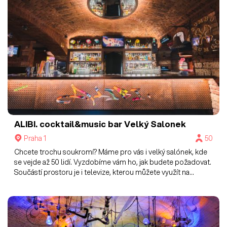
ALIBI. cocktail&music bar
Velký Salonek
Praha 1
50
Chcete trochu soukromí? Máme pro vás i velký salónek, kde
se vejde až 50 lidí. Vyzdobíme vám ho, jak budete požadovat.
Součástí prostoru je i televize, kterou můžete využít na
projekci fotek atd.