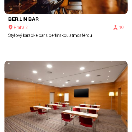
BER.LIN BAR
Praha 2
40
Stylový karaoke bar s berlínskou atmosférou